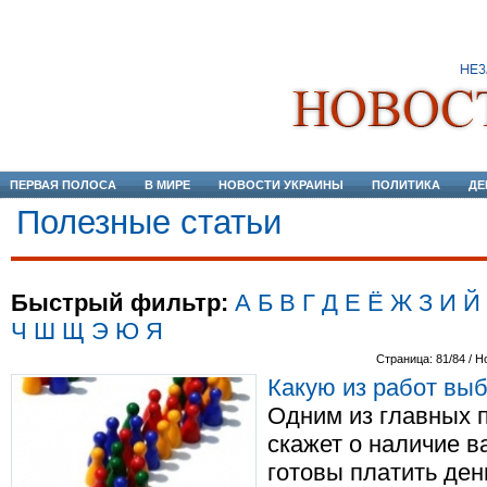
ПЕРВАЯ ПОЛОСА
В МИРЕ
НОВОСТИ УКРАИНЫ
ПОЛИТИКА
ДЕ
Полезные статьи
Быстрый фильтр:
А
Б
В
Г
Д
Е
Ё
Ж
З
И
Й
Ч
Ш
Щ
Э
Ю
Я
Страница: 81/84 / Н
Какую из работ вы
Одним из главных п
скажет о наличие в
готовы платить ден