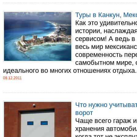
Туры в Канкун, Мек
Как это удивительн
истории, наслажда
сервисом! А ведь в
весь мир мексиканс
современность пер
самобытном мире, 
идеального во многих отношениях отдыха. К
08.12.2011
Что нужно учитыва
ворот
Чаще всего гараж и
хранения автомобил
когда тот не эксплу