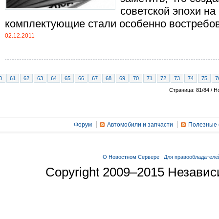
советской эпохи на
комплектующие стали особенно востребован
02.12.2011
0
61
62
63
64
65
66
67
68
69
70
71
72
73
74
75
7
Страница: 81/84 / Н
Форум
Автомобили и запчасти
Полезные 
О Новостном Сервере
Для правообладателе
Copyright 2009–2015 Незави