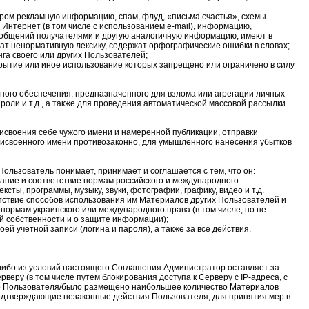
ром рекламную информацию, спам, флуд, «письма счастья», схемы
 Интернет (в том числе с использованием e-mail), информацию,
общений получателями и другую аналогичную информацию, имеют в
жат ненормативную лексику, содержат орфографические ошибки в словах;
га своего или других Пользователей;
рытие или иное использование которых запрещено или ограничено в силу
ного обеспечения, предназначенного для взлома или агрегации личных
роли и т.д., а также для проведения автоматической массовой рассылки
рисвоения себе чужого имени и намеренной публикации, отправки
рисвоенного имени противозаконно, для умышленного нанесения убытков
льзователь понимает, принимает и соглашается с тем, что он:
жание и соответствие нормам российского и международного
ксты, программы, музыку, звуки, фотографии, графику, видео и т.д.
етствие способов использования им Материалов других Пользователей и
нормам украинского или международного права (в том числе, но не
й собственности и о защите информации);
оей учетной записи (логина и пароля), а также за все действия,
либо из условий настоящего Соглашения Администратор оставляет за
веру (в том числе путем блокирования доступа к Серверу с IP-адреса, с
го Пользователя/было размещено наибольшее количество Материалов
одтверждающие незаконные действия Пользователя, для принятия мер в