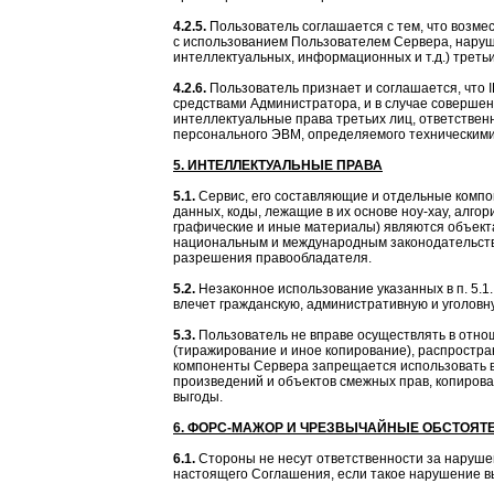
4.2.5.
Пользователь соглашается с тем, что возм
с использованием Пользователем Сервера, наруш
интеллектуальных, информационных и т.д.) третьи
4.2.6.
Пользователь признает и соглашается, что 
средствами Администратора, и в случае совершен
интеллектуальные права третьих лиц, ответстве
персонального ЭВМ, определяемого техническими
5. ИНТЕЛЛЕКТУАЛЬНЫЕ ПРАВА
5.1.
Сервис, его составляющие и отдельные компон
данных, коды, лежащие в их основе ноу-хау, алго
графические и иные материалы) являются объект
национальным и международным законодательство
разрешения правообладателя.
5.2.
Незаконное использование указанных в п. 5.
влечет гражданскую, административную и уголовн
5.3.
Пользователь не вправе осуществлять в отно
(тиражирование и иное копирование), распростр
компоненты Сервера запрещается использовать в 
произведений и объектов смежных прав, копиров
выгоды.
6. ФОРС-МАЖОР И ЧРЕЗВЫЧАЙНЫЕ ОБСТОЯТ
6.1.
Стороны не несут ответственности за нарушен
настоящего Соглашения, если такое нарушение 