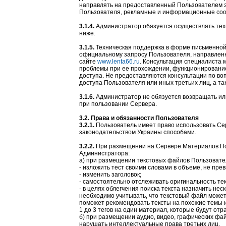
направлять на предоставленный Пользователем э
Пользователя, рекламные и информационные соо
3.1.4.
Администратор обязуется осуществлять техн
ниже.
3.1.5.
Техническая поддержка в форме письменной
официальному запросу Пользователя, направленн
сайте
www.lenta66.ru
. Консультация специалиста 
проблемы при ее прохождении, функционирование
доступа. Не предоставляются консультации по во
доступа Пользователя или иных третьих лиц, а т
3.1.6.
Администратор не обязуется возвращать ил
при пользовании Сервера.
3.2. Права и обязанности Пользователя
3.2.1.
Пользователь имеет право использовать С
законодательством Украины способами.
3.2.2.
При размещении на Сервере Материалов По
Администратора:
а) при размещении текстовых файлов Пользовате
- изложить тест своими словами в объеме, не пре
- изменить заголовок;
- самостоятельно отслеживать оригинальность те
- в целях облегчения поиска текста назначить не
необходимо учитывать, что текстовый файл может 
поможет рекомендовать тексты на похожие темы 
1 до 3 тегов на один материал, которые будут отр
б) при размещении аудио, видео, графических ф
нарушать интеллектуальные права третьих лиц.