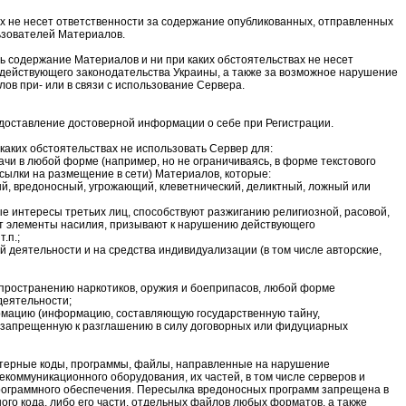
х не несет ответственности за содержание опубликованных, отправленных
ьзователей Материалов.
 содержание Материалов и ни при каких обстоятельствах не несет
 действующего законодательства Украины, а также за возможное нарушение
ов при- или в связи с использование Сервера.
доставление достоверной информации о себе при Регистрации.
каких обстоятельствах не использовать Сервер для:
ачи в любой форме (например, но не ограничиваясь, в форме текстового
сылки на размещение в сети) Материалов, которые:
ый, вредоносный, угрожающий, клеветнический, деликтный, ложный или
ные интересы третьих лиц, способствуют разжиганию религиозной, расовой,
т элементы насилия, призывают к нарушению действующего
.п.;
 деятельности и на средства индивидуализации (в том числе авторские,
спространению наркотиков, оружия и боеприпасов, любой форме
деятельности;
рмацию (информацию, составляющую государственную тайну,
 запрещенную к разглашению в силу договорных или фидуциарных
ютерные коды, программы, файлы, направленные на нарушение
коммуникационного оборудования, их частей, в том числе серверов и
рограммного обеспечения. Пересылка вредоносных программ запрещена в
ного кода, либо его части, отдельных файлов любых форматов, а также