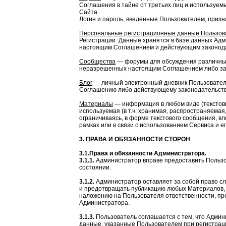
Соглашения в тайне от третьих лиц и используем
Сайта.
Логин и пароль, введенные Пользователем, приз
Персональные регистрационные данные Пользов
Регистрации. Данные хранятся в базе данных Адм
настоящим Соглашением и действующим законода
Сообщества
— форумы для обсуждения различных
неразрешенных настоящим Соглашением либо за
Блог
— личный электронный дневник Пользовател
Соглашению либо действующему законодательств
Материалы
— информация в любом виде (текстовы
используемая (в т.ч. хранимая, распространяемая
ограничиваясь, в форме текстового сообщения, вл
рамках или в связи с использованием Сервиса и е
3. ПРАВА И ОБЯЗАННОСТИ СТОРОН
3.1.Права и обязанности Администратора.
3.1.1.
Администратор вправе предоставить Пользо
состоянии.
3.1.2.
Администратор оставляет за собой право сл
и предотвращать публикацию любых Материалов,
наложению на Пользователя ответственности, пр
Администратора.
3.1.3.
Пользователь соглашается с тем, что Админи
данные, указанные Пользователем при регистраци