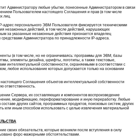
естит Администратору любые убытки, понесенные Администратором в связи
ением Пользователем настоящего Соглашения и прав (в том числе
х лиц.
IP-адрес персонального ЭВМ Пользователя фиксируется техническими
ия незаконных действий, в том числе действий, нарушающих
нным за указанные незаконные действия признается владелец
 средствами Администратора по принадлежности IP-адреса.
енты (в том числе, но не ограничиваясь: программы для ЭВМ, базы
ритмы, элементы дизайна, шрифты, логотипы, а также текстовые,
ами интеллектуальной собственности, охраняемыми в соответствии с
м, любое использование которых допускается только на основании
1. настоящего Соглашения объектов интеллектуальной собственности
ую ответственность.
шении Сервера, их составляющих и компонентов воспроизведение
анение, модификацию, переформатирование и иную переработку. Любые
составе других сайтов, программных продуктов, поисковых систем, других
ать или иным способом использовать с целью извлечения материальной
ЕЛЬСТВА
ие своих обязательств, которые возникли после вступления в силу
вызвано форс-мажорными обстоятельствами.