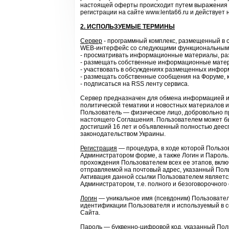
настоящей оферты происходит путем выражения 
регистрации на сайте www.lenta66.ru и действует
2. ИСПОЛЬЗУЕМЫЕ ТЕРМИНЫ
Сервер
- программный комплекс, размещенный в с
WEB-интерфейс со следующими функциональным
- просматривать информационные материалы, ра
- размещать собственные информационные матер
- участвовать в обсуждениях размещенных инфо
- размещать собственные сообщения на Форуме, 
- подписаться на RSS ленту сервиса.
Сервер предназначен для обмена информацией и
политической тематики и новостных материалов и
Пользователь — физическое лицо, добровольно 
настоящего Соглашения. Пользователем может б
достигший 16 лет и объявленный полностью дее
законодательством Украины.
Регистрация
— процедура, в ходе которой Пользо
Администратором форме, а также Логин и Пароль.
прохождения Пользователем всех ее этапов, вклю
отправляемой на почтовый адрес, указанный Пол
Активация данной ссылки Пользователем являет
Администратором, т.е. полного и безоговорочног
Логин
— уникальное имя (псевдоним) Пользовател
идентификации Пользователя и используемый в с
Сайта.
Пароль
— буквенно-цифровой код, указанный Пол