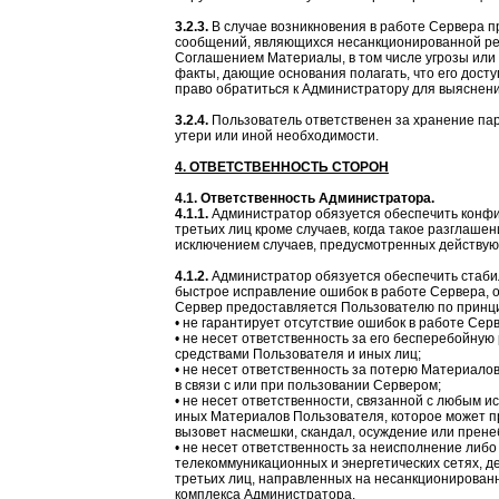
3.2.3.
В случае возникновения в работе Сервера п
сообщений, являющихся несанкционированной р
Соглашением Материалы, в том числе угрозы или 
факты, дающие основания полагать, что его дост
право обратиться к Администратору для выяснен
3.2.4.
Пользователь ответственен за хранение пар
утери или иной необходимости.
4. ОТВЕТСТВЕННОСТЬ СТОРОН
4.1. Ответственность Администратора.
4.1.1.
Администратор обязуется обеспечить конф
третьих лиц кроме случаев, когда такое разглаше
исключением случаев, предусмотренных действу
4.1.2.
Администратор обязуется обеспечить стаби
быстрое исправление ошибок в работе Сервера, о
Сервер предоставляется Пользователю по принцип
• не гарантирует отсутствие ошибок в работе Сер
• не несет ответственность за его бесперебойну
средствами Пользователя и иных лиц;
• не несет ответственность за потерю Материалов
в связи с или при пользовании Сервером;
• не несет ответственности, связанной с любым 
иных Материалов Пользователя, которое может п
вызовет насмешки, скандал, осуждение или прен
• не несет ответственность за неисполнение либ
телекоммуникационных и энергетических сетях, д
третьих лиц, направленных на несанкционированн
комплекса Администратора.