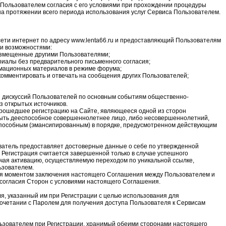
Пользователем согласия с его условиями при прохождении процедуры
 на протяжении всего периода использования услуг Сервиса Пользователем.
ети интернет по адресу www.lenta66.ru и предоставляющий Пользователям
и возможностями:
змещенные другими Пользователями;
иалы без предварительного письменного согласия;
рмационных материалов в режиме форума;
комментировать и отвечать на сообщения других Пользователей;
 дискуссий Пользователей по основным событиям общественно-
з открытых источников.
прошедшее регистрацию на Сайте, являющееся одной из сторон
ыть дееспособное совершеннолетнее лицо, либо несовершеннолетний,
способным (эмансипированным) в порядке, предусмотренном действующим
ватель предоставляет достоверные данные о себе по утвержденной
 Регистрация считается завершенной только в случае успешного
чая активацию, осуществляемую переходом по уникальной ссылке,
ьзователем.
ся моментом заключения настоящего Соглашения между Пользователем и
о согласия Сторон с условиями настоящего Соглашения.
я, указанный им при Регистрации с целью использования для
очетании с Паролем для получения доступа Пользователя к Сервисам
ьзователем при Регистрации, хранимый обеими сторонами настоящего