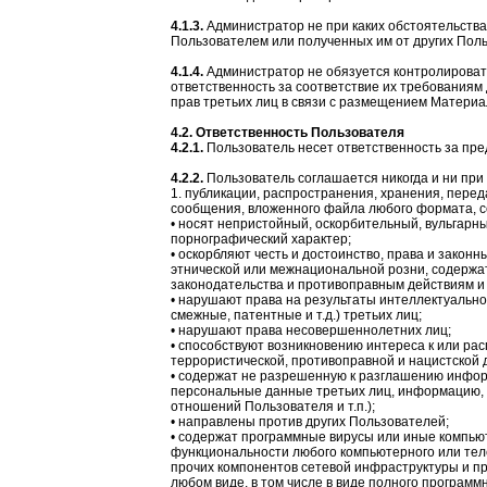
4.1.3.
Администратор не при каких обстоятельства
Пользователем или полученных им от других Пол
4.1.4.
Администратор не обязуется контролировать
ответственность за соответствие их требованиям
прав третьих лиц в связи с размещением Материал
4.2. Ответственность Пользователя
4.2.1.
Пользователь несет ответственность за пре
4.2.2.
Пользователь соглашается никогда и ни при 
1. публикации, распространения, хранения, перед
сообщения, вложенного файла любого формата, с
• носят непристойный, оскорбительный, вульгарн
порнографический характер;
• оскорбляют честь и достоинство, права и закон
этнической или межнациональной розни, содержа
законодательства и противоправным действиям и т
• нарушают права на результаты интеллектуальной
смежные, патентные и т.д.) третьих лиц;
• нарушают права несовершеннолетних лиц;
• способствуют возникновению интереса к или ра
террористической, противоправной и нацистской 
• содержат не разрешенную к разглашению инфо
персональные данные третьих лиц, информацию,
отношений Пользователя и т.п.);
• направлены против других Пользователей;
• содержат программные вирусы или иные компь
функциональности любого компьютерного или теле
прочих компонентов сетевой инфраструктуры и п
любом виде, в том числе в виде полного программ