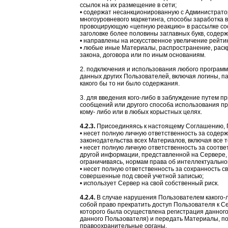
ссылок на их размещение в сети;
• содержат несанкционированную с Администрато
многоуровневого маркетинга, способы заработка в
провоцирующую «цепную реакцию» в рассылке со
заголовке более половины заглавных букв, содер
• направлены на искусственное увеличение рейтин
• любые иные Материалы, распространение, раск
закона, договора или по иным основаниям.
2. подключения и использования любого программ
данных других Пользователей, включая логины, па
какого бы то ни было содержания.
3. для введения кого-либо в заблуждение путем п
сообщений или другого способа использования п
кому- либо или в любых корыстных целях.
4.2.3.
Присоединяясь к настоящему Соглашению, По
• несет полную личную ответственность за содер
законодательства всех Материалов, включая все те
• несет полную личную ответственность за соотв
другой информации, представленной на Сервере, 
ограничиваясь, нормам права об интеллектуально
• несет полную ответственность за сохранность св
совершенные под своей учетной записью;
• использует Сервер на свой собственный риск.
4.2.4.
В случае нарушения Пользователем какого-
собой право прекратить доступ Пользователя к Сер
которого была осуществлена регистрация данно
данного Пользователя) и передать Материалы, п
правоохранительные органы.