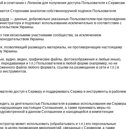
ый в сочетании с Логином для получения доступа Пользователя к Сервисам
наются Сторонами аналогом собственноручной подписи Пользователя.
ателя
— данные, добровольно указанные Пользователем при прохождении
инистратора и подлежат использованию исключительно в соответствии с
тельством Украины.
 тем несколькими участниками сообщества, за исключением
конодательством Украины.
я, позволяющий размещать материалы, не противоречащие настоящему
у Украины.
е, аудио, видео, графические файлы, фотоизображения и любые иные),
, передаваемая и т.п.) Пользователем в любой форме (например, но не
оженного файла любого формата, ссылки на размещение в сети и т.п.) в
го инструментов.
вателю доступ к Серверу и поддерживать Сервер и инструменты в рабочем
едить за деятельностью Пользователя в рамках использования им Сервера
 нарушающих настоящее Соглашение, а также принимать меры по
едусмотренной в данном Соглашении и находящейся в компетенции
стратор может использовать (обрабатывать и т.п.) его персональные
и, в целях проведения мероприятий, связанных с Сервером, а также