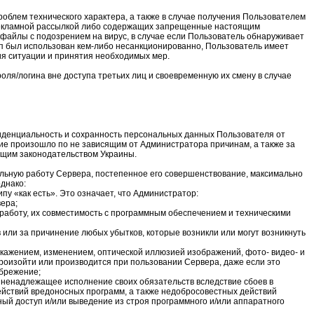
роблем технического характера, а также в случае получения Пользователем
екламной рассылкой либо содержащих запрещенные настоящим
файлы с подозрением на вирус, в случае если Пользователь обнаруживает
уп был использован кем-либо несанкционированно, Пользователь имеет
ия ситуации и принятия необходимых мер.
оля/логина вне доступа третьих лиц и своевременную их смену в случае
иденциальность и сохранность персональных данных Пользователя от
ние произошло по не зависящим от Администратора причинам, а также за
ющим законодательством Украины.
льную работу Сервера, постепенное его совершенствование, максимально
днако:
у «как есть». Это означает, что Администратор:
вера;
ю работу, их совместимость с программным обеспечением и техническими
 или за причинение любых убытков, которые возникли или могут возникнуть
искажением, изменением, оптической иллюзией изображений, фото- видео- и
роизойти или производится при пользовании Сервера, даже если это
ебрежение;
о ненадлежащее исполнение своих обязательств вследствие сбоев в
ействий вредоносных программ, а также недобросовестных действий
ый доступ и/или выведение из строя программного и/или аппаратного