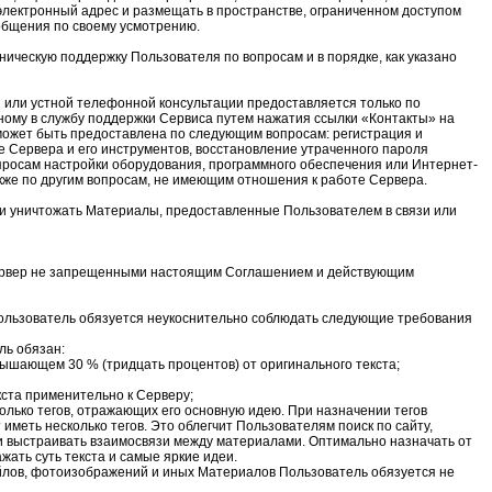
лектронный адрес и размещать в пространстве, ограниченном доступом
бщения по своему усмотрению.
ическую поддержку Пользователя по вопросам и в порядке, как указано
 или устной телефонной консультации предоставляется только по
ому в службу поддержки Сервиса путем нажатия ссылки «Контакты» на
может быть предоставлена по следующим вопросам: регистрация и
 Сервера и его инструментов, восстановление утраченного пароля
просам настройки оборудования, программного обеспечения или Интернет-
акже по другим вопросам, не имеющим отношения к работе Сервера.
и уничтожать Материалы, предоставленные Пользователем в связи или
ервер не запрещенными настоящим Соглашением и действующим
льзователь обязуется неукоснительно соблюдать следующие требования
ль обязан:
вышающем 30 % (тридцать процентов) от оригинального текста;
кста применительно к Серверу;
сколько тегов, отражающих его основную идею. При назначении тегов
иметь несколько тегов. Это облегчит Пользователям поиск по сайту,
и выстраивать взаимосвязи между материалами. Оптимально назначать от
ажать суть текста и самые яркие идеи.
айлов, фотоизображений и иных Материалов Пользователь обязуется не