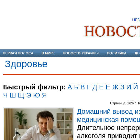
ПЕРВАЯ ПОЛОСА
В МИРЕ
НОВОСТИ УКРАИНЫ
ПОЛИТИКА
ДЕ
Здоровье
Быстрый фильтр:
А
Б
В
Г
Д
Е
Ё
Ж
З
И
Й
Ч
Ш
Щ
Э
Ю
Я
Страница: 1/26 / Н
Домашний вывод из
медицинская помо
Длительное непрер
алкоголя приводит 