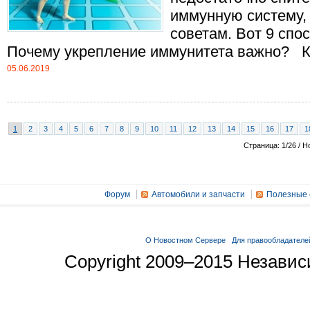
иммунную систему,
советам. Вот 9 спо
Почему укрепление иммунитета важно? Ког
05.06.2019
1
2
3
4
5
6
7
8
9
10
11
12
13
14
15
16
17
1
Страница: 1/26 / Н
Форум
Автомобили и запчасти
Полезные 
О Новостном Сервере
Для правообладателе
Copyright 2009–2015 Незави