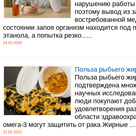
нарушению работы 
поэтому вывод из з
востребованной ме
состоянии запоя организм находится под
этанола, а попытка резко......
24.02.2026
Польза рыбьего жи
Польза рыбьего жи
подтверждена множ
научных исследован
люди покупают доб
удовлетворения ра
области здравоох
омега-3 могут защитить от рака Жирные ....
21.01.2022