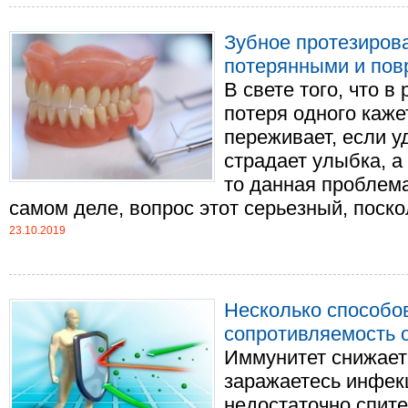
Зубное протезиров
потерянными и по
В свете того, что в
потеря одного каже
переживает, если у
страдает улыбка, а
то данная проблема
самом деле, вопрос этот серьезный, поскол
23.10.2019
Несколько способо
сопротивляемость 
Иммунитет снижаетс
заражаетесь инфек
недостаточно спите