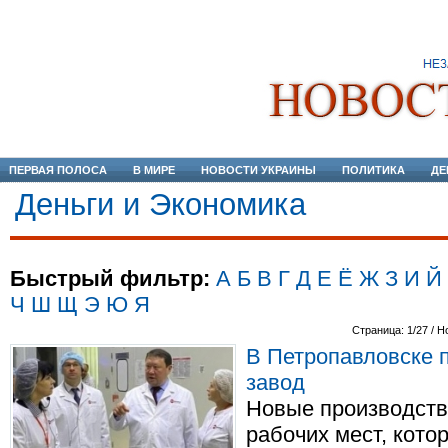
ПЕРВАЯ ПОЛОСА
В МИРЕ
НОВОСТИ УКРАИНЫ
ПОЛИТИКА
ДЕ
Деньги и Экономика
Быстрый фильтр:
А
Б
В
Г
Д
Е
Ё
Ж
З
И
Й
Ч
Ш
Щ
Э
Ю
Я
Страница: 1/27 / Н
В Петропавловске 
завод
Новые производств
рабочих мест, кот