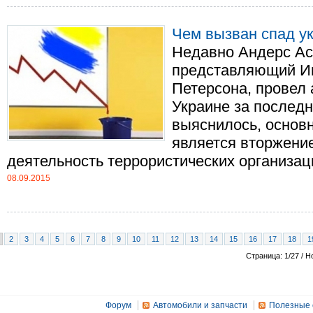
Чем вызван спад у
Недавно Андерс Ас
представляющий Ин
Петерсона, провел 
Украине за последн
выяснилось, основ
является вторжение
деятельность террористических организаций
08.09.2015
2
3
4
5
6
7
8
9
10
11
12
13
14
15
16
17
18
1
Страница: 1/27 / Н
Форум
Автомобили и запчасти
Полезные 