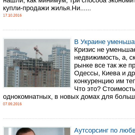
нашли, как минимум, три способа эконом
купли-продажи жилья.Ни......
17.10.2016
В Украине уменьша
Кризис не уменьшае
недвижимость, а, с
рынке все так же п
Одессы, Киева и др
конкуренцию им теп
Что это? Стоимость
однокомнатных, в новых домах для большин
07.09.2016
Аутсорсинг по люб