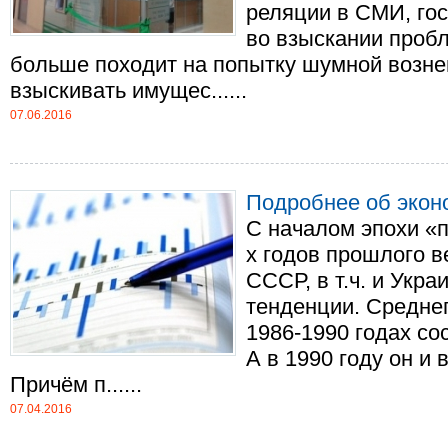
реляции в СМИ, гос
во взыскании пробл
больше походит на попытку шумной возне
взыскивать имущес......
07.06.2016
Подробнее об экон
С началом эпохи «п
х годов прошлого в
СССР, в т.ч. и Укр
тенденции. Средне
1986-1990 годах со
А в 1990 году он и
Причём п......
07.04.2016