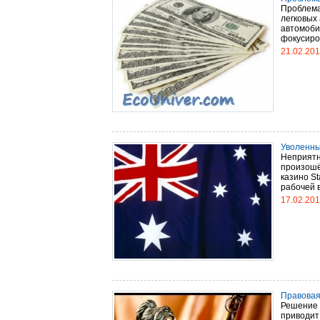
Проблема
легковых
автомоби
фокусиров
21.02.20
Уволенны
Неприятн
произошё
казино St
рабочей ви
17.02.20
Правовая
Решение 
приводит