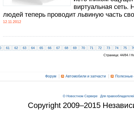
виртуальная сеть. 
людей теперь проводит львиную часть своей
12.11.2012
0
61
62
63
64
65
66
67
68
69
70
71
72
73
74
75
7
Страница: 44/84 / Н
Форум
Автомобили и запчасти
Полезные 
О Новостном Сервере
Для правообладателе
Copyright 2009–2015 Незави