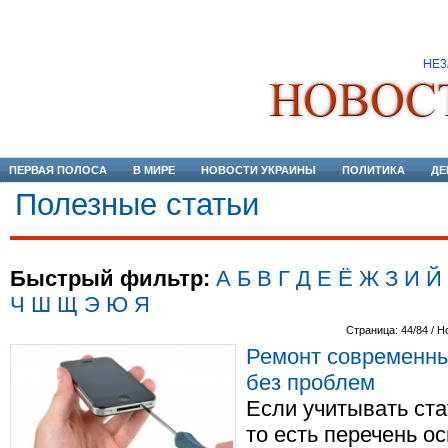
ПЕРВАЯ ПОЛОСА
В МИРЕ
НОВОСТИ УКРАИНЫ
ПОЛИТИКА
ДЕ
Полезные статьи
Быстрый фильтр:
А
Б
В
Г
Д
Е
Ё
Ж
З
И
Й
Ч
Ш
Щ
Э
Ю
Я
Страница: 44/84 / Н
Ремонт современны
без проблем
Если учитывать ста
то есть перечень о