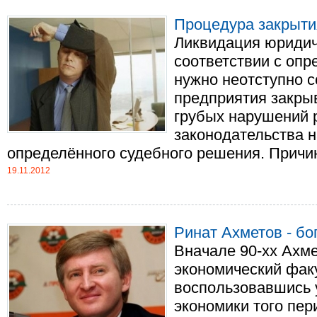
Процедура закрыт
Ликвидация юридич
соответствии с оп
нужно неотступно 
предприятия закры
грубых нарушений 
законодательства 
определённого судебного решения. Причинам
19.11.2012
Ринат Ахметов - б
Вначале 90-хх Ахме
экономический факу
воспользовавшись
экономики того пер