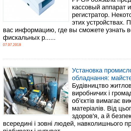
кассовый аппарат 
регистратор. Некот
этих устройствах. 
вас информацию, где вы сможете узнать в
фискальных р......
07.07.2018
Установка промисл
обладнання: майсте
Будівництво житлов
виробничих і грома
об'єктів вимагає в
матеріалів. Від цьо
здоров'я, а й безпе
всередині і зовні людей, навколишнього п