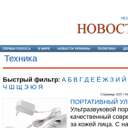
ПЕРВАЯ ПОЛОСА
В МИРЕ
НОВОСТИ УКРАИНЫ
ПОЛИТИКА
ДЕ
Техника
Быстрый фильтр:
А
Б
В
Г
Д
Е
Ё
Ж
З
И
Й
Ч
Ш
Щ
Э
Ю
Я
Страница: 6/37 / Н
ПОРТАТИВНЫЙ УЛ
Ультразвуковой пор
качественный совр
за кожей лица. С н