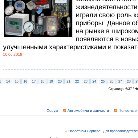
жизнедеятельности 
играли свою роль 
приборы. Данное о
на рынке в широком
появляются в новы
улучшенными характеристиками и показате
10.06.2018
3
14
15
16
17
18
19
20
21
22
23
24
25
26
27
28
2
Страница: 6/37 / Н
Форум
Автомобили и запчасти
Полезные 
О Новостном Сервере
Для правообладателе