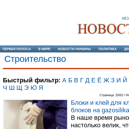
ПЕРВАЯ ПОЛОСА
В МИРЕ
НОВОСТИ УКРАИНЫ
ПОЛИТИКА
ДЕ
Строительство
Быстрый фильтр:
А
Б
В
Г
Д
Е
Ё
Ж
З
И
Й
Ч
Ш
Щ
Э
Ю
Я
Страница: 20/52 / Н
Блоки и клей для к
блоков на gazosilikat
В наше время рыно
настолько велик, ч