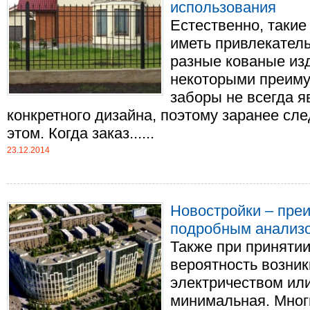
использования
Естественно, такие
иметь привлекател
разные кованые изд
некоторыми преим
заборы не всегда 
конкретного дизайна, поэтому заранее сл
этом. Когда заказ......
23.12.2014
Новостройки – преи
подробным анализ
Также при принятии
вероятность возни
электричеством ил
минимальная. Мног