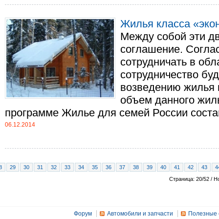
Жилья класса «эко
Между собой эти д
соглашение. Согла
сотрудничать в обл
сотрудничество буд
возведению жилья 
объем данного жил
программе Жилье для семей России составл
06.12.2014
8
29
30
31
32
33
34
35
36
37
38
39
40
41
42
43
4
Страница: 20/52 / Н
Форум
Автомобили и запчасти
Полезные 