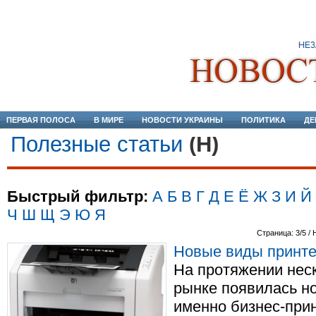
ПЕРВАЯ ПОЛОСА
В МИРЕ
НОВОСТИ УКРАИНЫ
ПОЛИТИКА
ДЕ
Полезные статьи
(Н)
Быстрый фильтр:
А
Б
В
Г
Д
Е
Ё
Ж
З
И
Й
Ч
Ш
Щ
Э
Ю
Я
Страница: 3/5 / 
Новые виды принт
На протяжении неск
рынке появилась но
именно бизнес-при