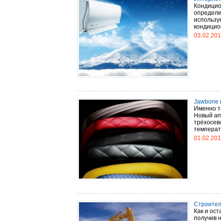
Кондицио
определе
использу
кондицион
03.02.20
Jawbone 
Именно т
Новый ап
трёхосев
температу
01.02.20
Строител
Как и ос
получив 