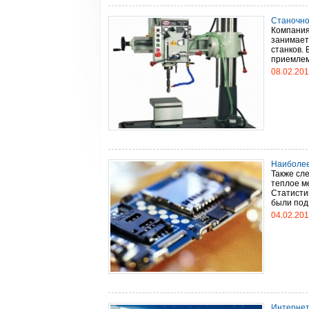
Станочно
Компания
занимает
станков.
приемлемо
08.02.20
Наиболее
Также сл
теплое ме
Статисти
были под 
04.02.20
Интернет