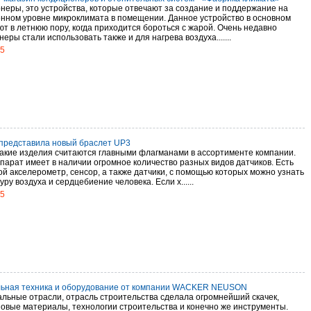
неры, это устройства, которые отвечают за создание и поддержание на
нном уровне микроклимата в помещении. Данное устройство в основном
ют в летнюю пору, когда приходится бороться с жарой. Очень недавно
еры стали использовать также и для нагрева воздуха.......
15
представила новый браслет UP3
акие изделия считаются главными флагманами в ассортименте компании.
парат имеет в наличии огромное количество разных видов датчиков. Есть
ой акселерометр, сенсор, а также датчики, с помощью которых можно узнать
ру воздуха и сердцебиение человека. Если х......
15
ьная техника и оборудование от компании WACKER NEUSON
тальные отрасли, отрасль строительства сделала огромнейший скачек,
новые материалы, технологии строительства и конечно же инструменты.