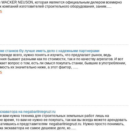
 WACKER NEUSON, которая является официальным дилером всемирно
 компаний изготовителей строительного оборудования, заним......
15
пке станков б\у лучше иметь дело с надежными партнерами
прежде всего, нужно понять и изучить, что предлагает рынок, ведь
ия бывают разными как по стоимости, так и по качеству агрегатов. И вот
кает вопрос о том, есть ли смысл покупать станки, бывшие в употреблении,
мость их значительно ниже, а этот фактор, ......
15
скаватора на negabaritniegruzi.ru
ли вам нужна техника для строительных землыных работ лишь на
 время, то вам не нужно ее покупать, так как вы всегда можете арендовать
атившись к представителям negabaritniegruzi.ru. Нужно просто понимать,
ка экскаватора не самое дешевое дело, ко......