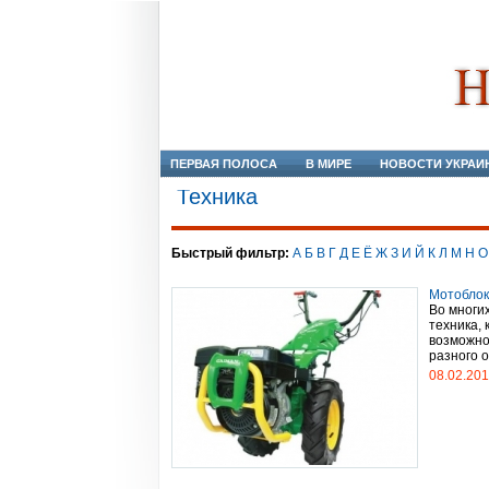
ПЕРВАЯ ПОЛОСА
В МИРЕ
НОВОСТИ УКРАИ
Техника
Быстрый фильтр:
А
Б
В
Г
Д
Е
Ё
Ж
З
И
Й
К
Л
М
Н
О
Мотоблок
Во многих
техника,
возможно
разного о
08.02.20