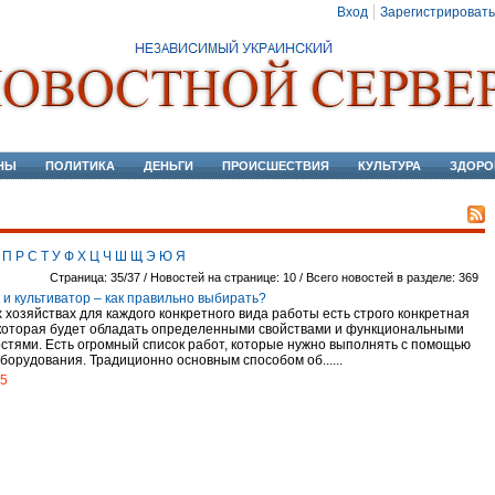
Вход
Зарегистрировать
НЫ
ПОЛИТИКА
ДЕНЬГИ
ПРОИСШЕСТВИЯ
КУЛЬТУРА
ЗДОРО
П
Р
С
Т
У
Ф
Х
Ц
Ч
Ш
Щ
Э
Ю
Я
Страница: 35/37 / Новостей на странице: 10 / Всего новостей в разделе: 369
 и культиватор – как правильно выбирать?
 хозяйствах для каждого конкретного вида работы есть строго конкретная
 которая будет обладать определенными свойствами и функциональными
стями. Есть огромный список работ, которые нужно выполнять с помощью
борудования. Традиционно основным способом об......
15