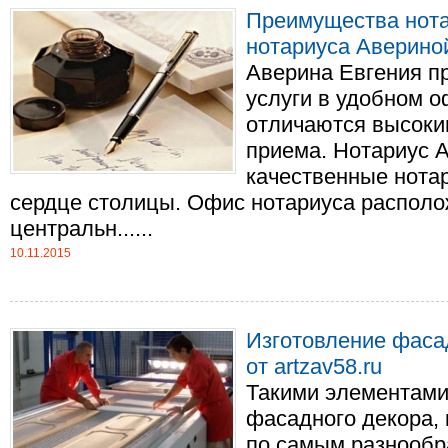
Преимущества нота
нотариуса Аверино
Аверина Евгения п
услуги в удобном о
отличаются высоки
приема. Нотариус А
качественные нота
сердце столицы. Офис нотариуса располо
центральн......
10.11.2015
Изготовление фаса
от artzav58.ru
Такими элементами
фасадного декора, 
по самым разнообр