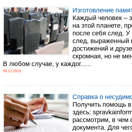
Изготовление памят
Каждый человек – э
на этой планете, п
после себя след. У
след, выраженный 
достижений и друзей
скромная, но не м
В любом случае, у каждог......
06.12.2015
Справка о несудим
Получить помощь в
здесь: spravkainfor
рассмотрим, в чем 
документа. Для чег