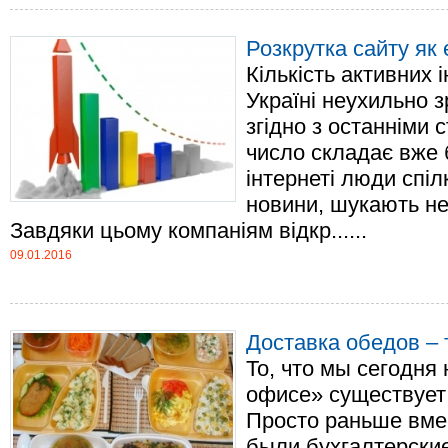
Розкрутка сайту як
Кількість активних 
Україні неухильно з
згідно з останніми 
число складає вже 
інтернеті люди спіл
новини, шукають не
Завдяки цьому компаніям відкр......
09.01.2016
Доставка обедов – 
То, что мы сегодня
офисе» существует 
Просто раньше вме
были бухгалтерски