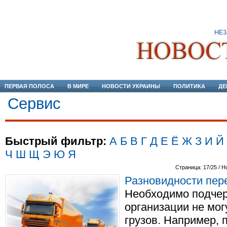
ПЕРВАЯ ПОЛОСА
В МИРЕ
НОВОСТИ УКРАИНЫ
ПОЛИТИКА
ДЕ
Сервис
Быстрый фильтр:
А
Б
В
Г
Д
Е
Ё
Ж
З
И
Й
Ч
Ш
Щ
Э
Ю
Я
Страница: 17/25 / Н
Разновидности пере
Необходимо подчерк
организации не мог
грузов. Например, 