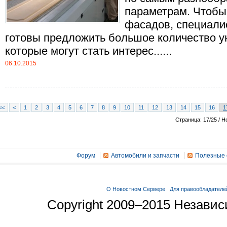
параметрам. Чтобы
фасадов, специали
готовы предложить большое количество у
которые могут стать интерес......
06.10.2015
<<
<
1
2
3
4
5
6
7
8
9
10
11
12
13
14
15
16
1
Страница: 17/25 / Н
Форум
Автомобили и запчасти
Полезные 
О Новостном Сервере
Для правообладателе
Copyright 2009–2015 Незави