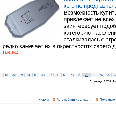
кого но предназнач
Возможность купить
привлекает не всех
заинтересует подоб
категорию населени
сталкивалась с агр
редко замечает их в окрестностях своего до
13.03.2012
0
61
62
63
64
65
66
67
68
69
70
71
72
73
74
75
7
Страница: 72/84 / Н
Форум
Автомобили и запчасти
Полезные 