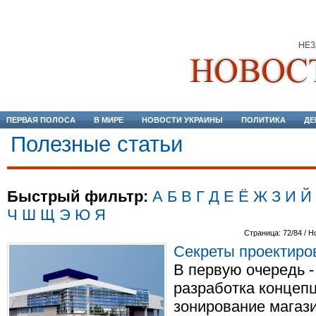
ПЕРВАЯ ПОЛОСА
В МИРЕ
НОВОСТИ УКРАИНЫ
ПОЛИТИКА
ДЕ
Полезные статьи
Быстрый фильтр:
А
Б
В
Г
Д
Е
Ё
Ж
З
И
Й
Ч
Ш
Щ
Э
Ю
Я
Страница: 72/84 / Н
Секреты проектиро
В первую очередь -
разработка концепц
зонирование магази