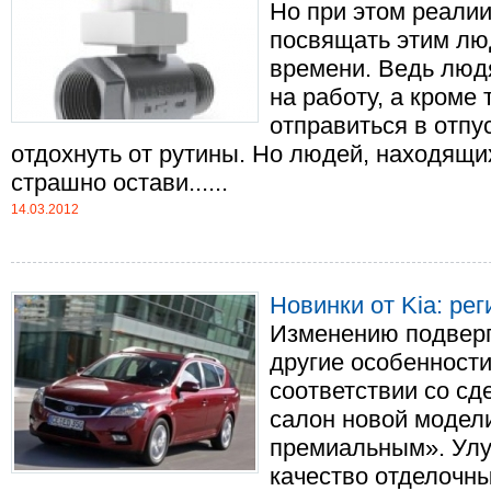
Но при этом реали
посвящать этим лю
времени. Ведь люд
на работу, а кроме 
отправиться в отпу
отдохнуть от рутины. Но людей, находящи
страшно остави......
14.03.2012
Новинки от Kia: ре
Изменению подверг
другие особенност
соответствии со с
салон новой модел
премиальным». Ул
качество отделочн