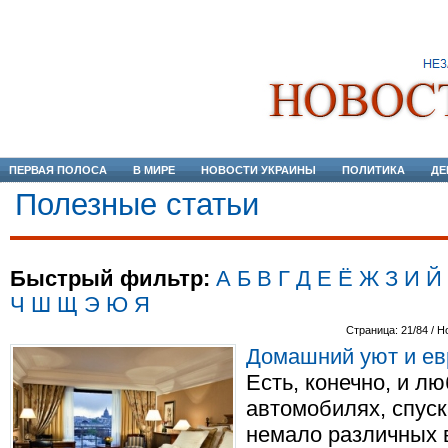
ПЕРВАЯ ПОЛОСА
В МИРЕ
НОВОСТИ УКРАИНЫ
ПОЛИТИКА
ДЕ
Полезные статьи
Быстрый фильтр:
А
Б
В
Г
Д
Е
Ё
Ж
З
И
Й
Ч
Ш
Щ
Э
Ю
Я
Страница: 21/84 / Н
Домашний уют и ев
Есть, конечно, и л
автомобилях, спуск
немало различных 