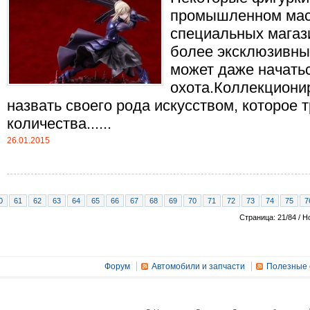
промышленном мас
специальных магаз
более эксклюзивны
может даже начать
охота.Коллекциони
назвать своего рода искусством, которое 
количества......
26.01.2015
0
61
62
63
64
65
66
67
68
69
70
71
72
73
74
75
7
Страница: 21/84 / Н
Форум
Автомобили и запчасти
Полезные 