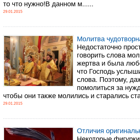
то что нужно!В данном м......
29.01.2015
Молитва чудотворн
Недостаточно прост
говорить слова мо
жертва и была любо
что Господь услыш
слова. Поэтому, даж
помолиться за нуж
чтобы они также молились и старались стать
29.01.2015
Отличия оригиналь
Некоторые фигурки