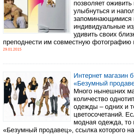
позволяет оживить 
улыбнуться и напо
запоминающимися и
индивидуальные изд
удивить своих близ
преподнести им совместную фотографию на 
29.01.2015
Интернет магазин 
«Безумный продав
Много нынешних ма
количество однотип
одежды – одних и т
цветосочетаний. Е
модная одежда, то 
«Безумный продавец», ссылка которого нав