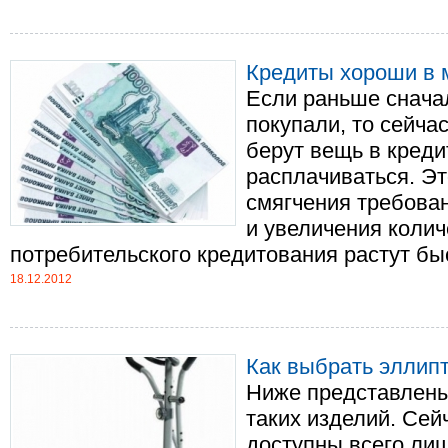
Кредиты хороши в 
Если раньше сначал
покупали, то сейча
берут вещь в креди
расплачиваться. Эт
смягчения требова
и увеличения коли
потребительского кредитования растут быс
18.12.2012
Как выбрать эллип
Ниже представлены
таких изделий. Сей
доступны всего лиш