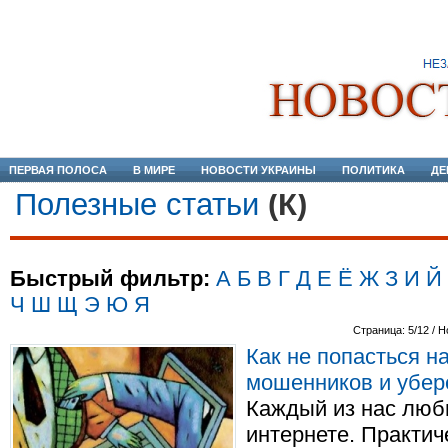
ПЕРВАЯ ПОЛОСА
В МИРЕ
НОВОСТИ УКРАИНЫ
ПОЛИТИКА
ДЕ
Полезные статьи
(К)
Быстрый фильтр:
А
Б
В
Г
Д
Е
Ё
Ж
З
И
Й
Ч
Ш
Щ
Э
Ю
Я
Страница: 5/12 / Н
Как не попасться на
мошенников и убер
Каждый из нас люби
интернете. Практич