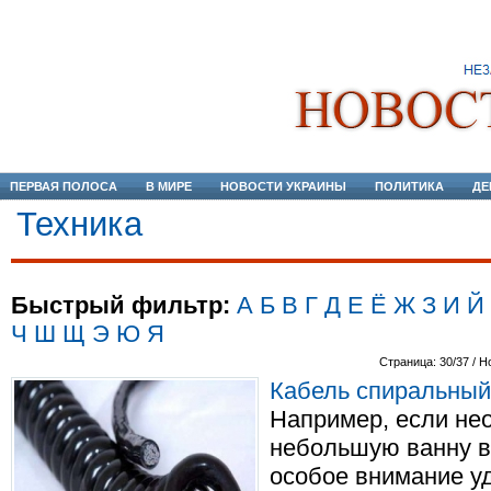
ПЕРВАЯ ПОЛОСА
В МИРЕ
НОВОСТИ УКРАИНЫ
ПОЛИТИКА
ДЕ
Техника
Быстрый фильтр:
А
Б
В
Г
Д
Е
Ё
Ж
З
И
Й
Ч
Ш
Щ
Э
Ю
Я
Страница: 30/37 / Н
Кабель спиральный э
Например, если не
небольшую ванну в
особое внимание уд