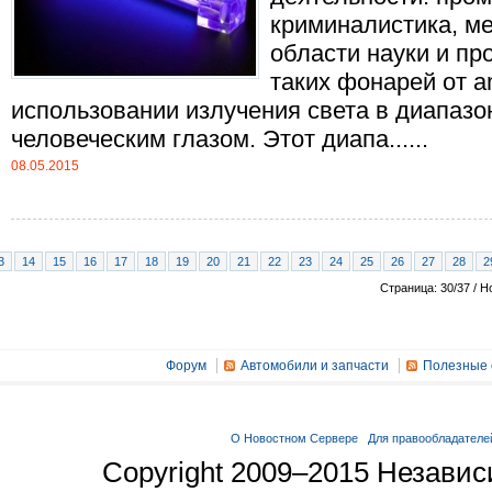
криминалистика, ме
области науки и пр
таких фонарей от a
использовании излучения света в диапазо
человеческим глазом. Этот диапа......
08.05.2015
3
14
15
16
17
18
19
20
21
22
23
24
25
26
27
28
2
Страница: 30/37 / Н
Форум
Автомобили и запчасти
Полезные 
О Новостном Сервере
Для правообладателе
Copyright 2009–2015 Незави