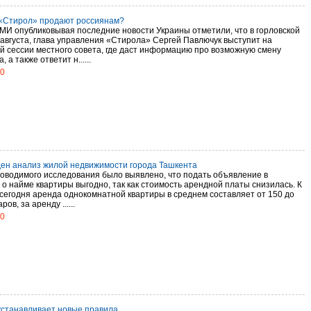
«Стирол» продают россиянам?
МИ опубликовывая последние новости Украины отметили, что в горловской
 августа, глава управления «Стирола» Сергей Павлючук выступит на
й сессии местного совета, где даст информацию про возможную смену
 а также ответит н......
10
ен анализ жилой недвижимости города Ташкента
роводимого исследования было выявлено, что подать объявление в
 о найме квартиры выгодно, так как стоимость арендной платы снизилась. К
 сегодня аренда однокомнатной квартиры в среднем составляет от 150 до
ов, за аренду ......
10
устанавливает новые правила