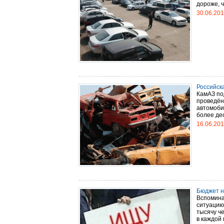
дороже, ч
30.06.20
Российск
КамАЗ по
проведён
автомоби
более дес
16.06.20
Бюджет н
Вспомина
ситуацию
тысячу ч
в каждой 