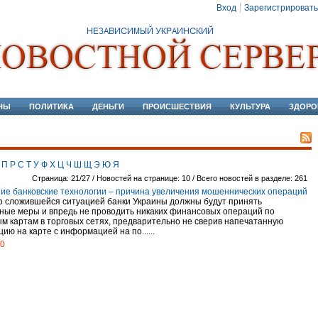
Вход
Зарегистрировать
НЫ
ПОЛИТИКА
ДЕНЬГИ
ПРОИСШЕСТВИЯ
КУЛЬТУРА
ЗДОРО
П
Р
С
Т
У
Ф
Х
Ц
Ч
Ш
Щ
Э
Ю
Я
Страница: 21/27 / Новостей на странице: 10 / Всего новостей в разделе: 261
ие банковские технологии – причина увеличения мошеннических операций
со сложившейся ситуацией банки Украины должны будут принять
ные меры и впредь не проводить никаких финансовых операций по
м картам в торговых сетях, предварительно не сверив напечатанную
ю на карте с информацией на по......
10