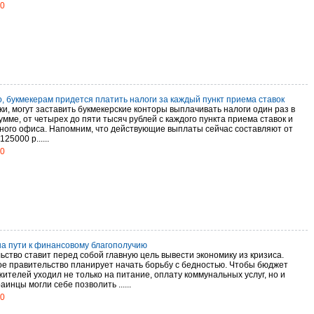
10
, букмекерам придется платить налоги за каждый пункт приема ставок
и, могут заставить букмекерские конторы выплачивать налоги один раз в
умме, от четырех до пяти тысяч рублей с каждого пункта приема ставок и
ного офиса. Напомним, что действующие выплаты сейчас составляют от
25000 р......
10
на пути к финансовому благополучию
ьство ставит перед собой главную цель вывести экономику из кризиса.
ое правительство планирует начать борьбу с бедностью. Чтобы бюджет
ителей уходил не только на питание, оплату коммунальных услуг, но и
аинцы могли себе позволить ......
10