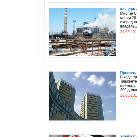
Концерн 
Многие С
мэрии 20
очередно
владельца,
24.08.20
Произвед
В ходе п
Ташкенте
примеру,
200 доллар
10.08.20
Украина 