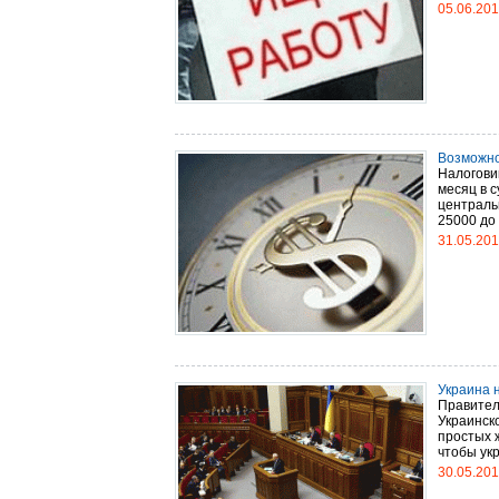
05.06.20
Возможно
Налоговик
месяц в с
централь
25000 до 1
31.05.20
Украина 
Правител
Украинск
простых ж
чтобы укр
30.05.20