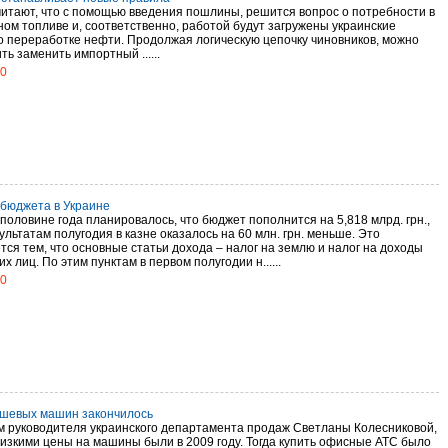
читают, что с помощью введения пошлины, решится вопрос о потребности в
ном топливе и, соответственно, работой будут загружены украинские
о переработке нефти. Продолжая логическую цепочку чиновников, можно
ь заменить импортный ......
10
бюджета в Украине
половине года планировалось, что бюджет пополнится на 5,818 млрд. грн.,
ультатам полугодия в казне оказалось на 60 млн. грн. меньше. Это
тся тем, что основные статьи дохода – налог на землю и налог на доходы
х лиц. По этим пунктам в первом полугодии н......
10
шевых машин закончилось
м руководителя украинского департамента продаж Светланы Колесниковой,
изкими цены на машины были в 2009 году. Тогда купить офисные АТС было