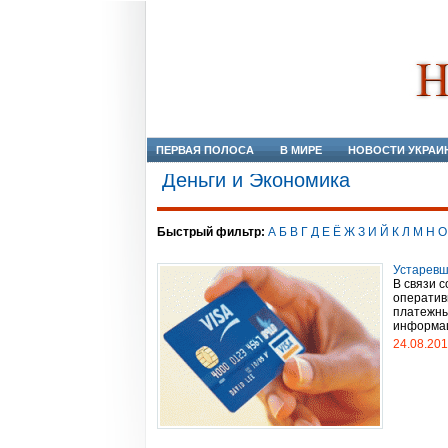
ПЕРВАЯ ПОЛОСА
В МИРЕ
НОВОСТИ УКРАИ
Деньги и Экономика
Быстрый фильтр:
А
Б
В
Г
Д
Е
Ё
Ж
З
И
Й
К
Л
М
Н
О
Устаревш
В связи 
оператив
платежны
информаци
24.08.20