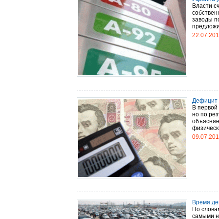
Власти с
собствен
заводы п
предложит
22.07.20
Дефицит 
В первой 
но по рез
объясняе
физически
09.07.20
Время де
По слова
самыми н