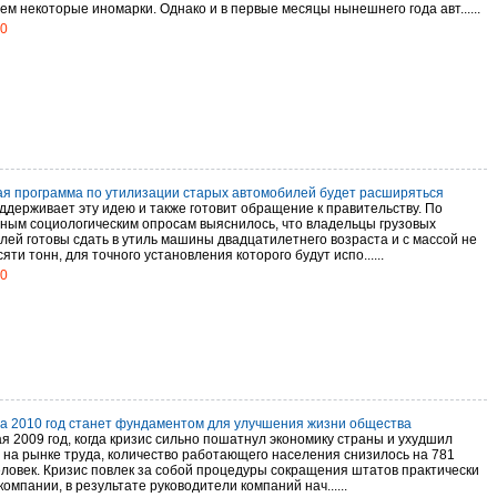
ем некоторые иномарки. Однако и в первые месяцы нынешнего года авт......
10
ая программа по утилизации старых автомобилей будет расширяться
ддерживает эту идею и также готовит обращение к правительству. По
ным социологическим опросам выяснилось, что владельцы грузовых
лей готовы сдать в утиль машины двадцатилетнего возраста и с массой не
яти тонн, для точного установления которого будут испо......
10
а 2010 год станет фундаментом для улучшения жизни общества
я 2009 год, когда кризис сильно пошатнул экономику страны и ухудшил
 на рынке труда, количество работающего населения снизилось на 781
еловек. Кризис повлек за собой процедуры сокращения штатов практически
компании, в результате руководители компаний нач......