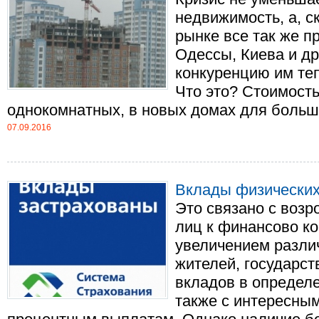
недвижимость, а, с
рынке все так же п
Одессы, Киева и др
конкуренцию им теп
Что это? Стоимость
однокомнатных, в новых домах для большин
07.09.2016
Вклады физических
Это связано с воз
лиц к финансово к
увеличением разли
жителей, государс
вкладов в определе
также с интересны