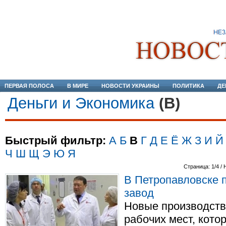
ПЕРВАЯ ПОЛОСА
В МИРЕ
НОВОСТИ УКРАИНЫ
ПОЛИТИКА
ДЕ
Деньги и Экономика
(В)
Быстрый фильтр:
А
Б
В
Г
Д
Е
Ё
Ж
З
И
Й
Ч
Ш
Щ
Э
Ю
Я
Страница: 1/4 / 
В Петропавловске 
завод
Новые производств
рабочих мест, кот