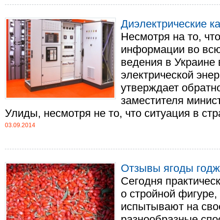
Диэлектрические к
Несмотря на то, чт
информации во вс
ведения в Украине
электрической энер
утверждает обратно
заместителя минис
Улиды, несмотря не то, что ситуация в стра
03.09.2014
Отзывы ягоды год
Сегодня практичес
о стройной фигуре, 
испытывают на сво
разнообразные спо