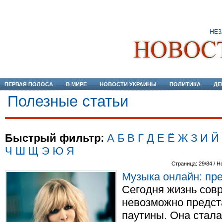
ПЕРВАЯ ПОЛОСА
В МИРЕ
НОВОСТИ УКРАИНЫ
ПОЛИТИКА
ДЕ
Полезные статьи
Быстрый фильтр:
А
Б
В
Г
Д
Е
Ё
Ж
З
И
Й
Ч
Ш
Щ
Э
Ю
Я
Страница: 29/84 / Н
Музыка онлайн: пр
Сегодня жизнь сов
невозможно предст
паутины. Она стал