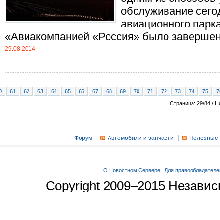
обслуживание сего
авиационного парка.
«Авиакомпанией «Россия» было завершено 
29.08.2014
0
61
62
63
64
65
66
67
68
69
70
71
72
73
74
75
7
Страница: 29/84 / Н
Форум
Автомобили и запчасти
Полезные 
О Новостном Сервере
Для правообладателе
Copyright 2009–2015 Незави