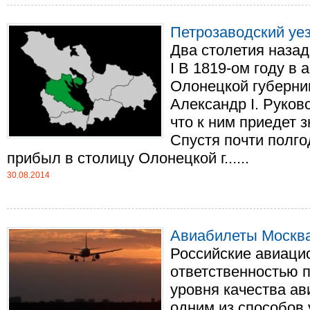
Петрозаводский уе
Два столетия наза
I В 1819-ом году в 
Олонецкой губерни
Александр I. Руков
что к ним приедет 
Спустя почти полго
прибыл в столицу Олонецкой г......
30.08.2014
Авиабилеты Москва
Российские авиаци
ответственностью 
уровня качества ав
одним из способов