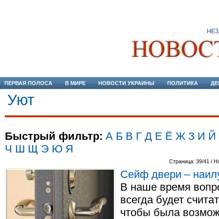
ПЕРВАЯ ПОЛОСА
В МИРЕ
НОВОСТИ УКРАИНЫ
ПОЛИТИКА
ДЕ
Уют
Быстрый фильтр:
А
Б
В
Г
Д
Е
Ё
Ж
З
И
Й
Ч
Ш
Щ
Э
Ю
Я
Страница: 39/41 / Н
Сейф двери – наил
В наше время вопр
всегда будет счита
чтобы была возмож