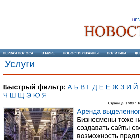
ПЕРВАЯ ПОЛОСА
В МИРЕ
НОВОСТИ УКРАИНЫ
ПОЛИТИКА
ДЕ
Услуги
Быстрый фильтр:
А
Б
В
Г
Д
Е
Ё
Ж
З
И
Й
Ч
Ш
Щ
Э
Ю
Я
Страница: 17/89 / Н
Аренда выделенног
Бизнесмены тоже на
создавать сайты св
возможность предла