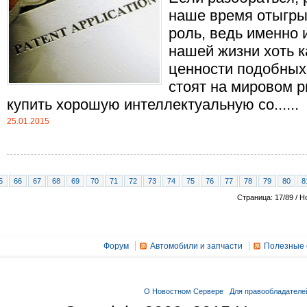
наше время отыгры
роль, ведь именно и
нашей жизни хоть к
ценности подобных 
стоят на мировом 
купить хорошую интеллектуальную со......
25.01.2015
5
66
67
68
69
70
71
72
73
74
75
76
77
78
79
80
8
Страница: 17/89 / Н
Форум
Автомобили и запчасти
Полезные 
О Новостном Сервере
Для правообладателе