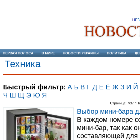
ПЕРВАЯ ПОЛОСА
В МИРЕ
НОВОСТИ УКРАИНЫ
ПОЛИТИКА
ДЕ
Техника
Быстрый фильтр:
А
Б
В
Г
Д
Е
Ё
Ж
З
И
Й
Ч
Ш
Щ
Э
Ю
Я
Страница: 7/37 / Н
Выбор мини-бара д
В каждом номере с
мини-бар, так как 
составляющей для 