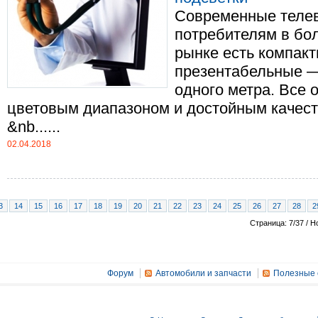
Современные теле
потребителям в бо
рынке есть компак
презентабельные 
одного метра. Все
цветовым диапазоном и достойным качес
&nb......
02.04.2018
3
14
15
16
17
18
19
20
21
22
23
24
25
26
27
28
2
Страница: 7/37 / Н
Форум
Автомобили и запчасти
Полезные 