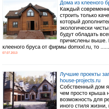
Дома из клееного бр
Каждый современны
строить только кач
который дополнител
экологически чисты
будут обладать все
причислены выше. К
клееного бруса от фирмы domxxl.ru, то .....
07.07.2013
Лучшие проекты за
house-projects.ru
Собственный дом я
чем просто крыша н
возможность для р
иного стиля жизни,