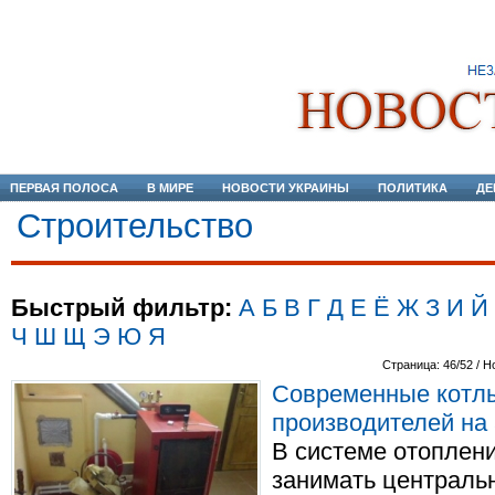
ПЕРВАЯ ПОЛОСА
В МИРЕ
НОВОСТИ УКРАИНЫ
ПОЛИТИКА
ДЕ
Строительство
Быстрый фильтр:
А
Б
В
Г
Д
Е
Ё
Ж
З
И
Й
Ч
Ш
Щ
Э
Ю
Я
Страница: 46/52 / Н
Современные котлы
производителей на 
В системе отоплени
занимать центральн