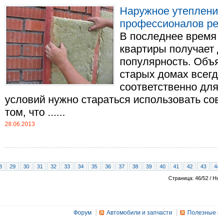
Наружное утеплени
профессионалов pe
В последнее время
квартиры получает
популярность. Объя
старых домах всегд
соответственно дл
условий нужно стараться использовать с
том, что ......
28.06.2013
8
29
30
31
32
33
34
35
36
37
38
39
40
41
42
43
4
Страница: 46/52 / Н
Форум
Автомобили и запчасти
Полезные 