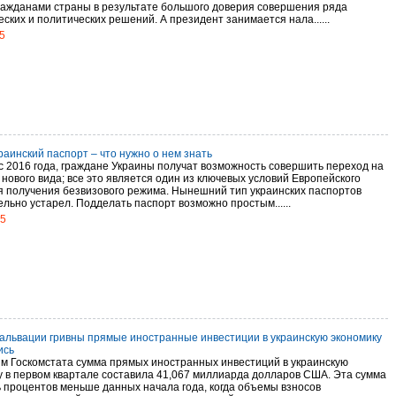
ражданами страны в результате большого доверия совершения ряда
ских и политических решений. А президент занимается нала......
5
раинский паспорт – что нужно о нем знать
с 2016 года, граждане Украины получат возможность совершить переход на
нового вида; все это является один из ключевых условий Европейского
я получения безвизового режима. Нынешний тип украинских паспортов
льно устарел. Подделать паспорт возможно простым......
15
вальвации гривны прямые иностранные инвестиции в украинскую экономику
ись
м Госкомстата сумма прямых иностранных инвестиций в украинскую
у в первом квартале составила 41,067 миллиарда долларов США. Эта сумма
ь процентов меньше данных начала года, когда объемы взносов