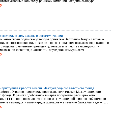
тов в уставный капитал украинских компаний находились на уро......
15
е вступили в силу законы о декоммунизации
ошенко своей подписью утвердил принятые Верховной Радой законы о
нии советского наследия. Все четыре законодательных акта, еще в апреле
о года направленные президенту, теперь вступают в законную силу.
 законов касаются, в частности, осуждения коммунистич......
15
е приступила к работе миссия Международного валютного фонда
 работе в Украине приступили представители миссии Международного
о фонда. В рамках одобренной в марте программы расширенного
ания EEF – предоставления стране международной финансовой помощи
змере семнадцати миллиардов долларов – в течение ближайших двух-т......
15