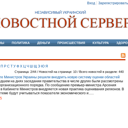
Вход
Зарегистрировать
НЫ
ПОЛИТИКА
ДЕНЬГИ
ПРОИСШЕСТВИЯ
КУЛЬТУРА
ЗДОРО
П
Р
С
Т
У
Ф
Х
Ц
Ч
Ш
Щ
Э
Ю
Я
Страница: 2/44 / Новостей на странице: 10 / Всего новостей в разделе: 440
те Министров Украины решили внедрить новую систему оценки областей
дшем на днях заседании правительства в числе других были рассмотрены
организационного порядка. По сообщению премьер-министра Арсения
 в Кабинете Министров внедряется новая практика оценивания регионов. В
теме будут учитываться показатели экономического и......
15