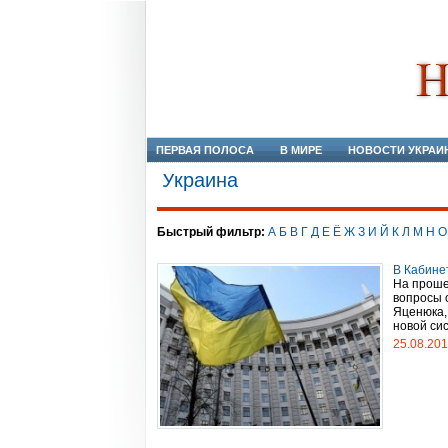
ПЕРВАЯ ПОЛОСА
В МИРЕ
НОВОСТИ УКРАИ
Украина
Быстрый фильтр:
А
Б
В
Г
Д
Е
Ё
Ж
З
И
Й
К
Л
М
Н
О
В Кабине
На проше
вопросы 
Яценюка,
новой сис
25.08.20