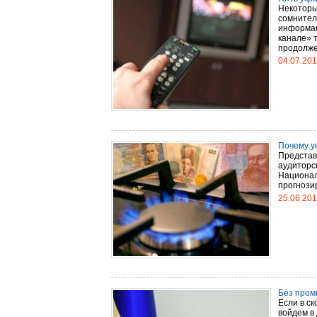
Некоторы
сомнител
информац
канале» 
продолжен.
04.07.20
Почему ук
Представ
аудиторс
Национал
прогнози
25.06.20
Без пром
Если в с
войдем в