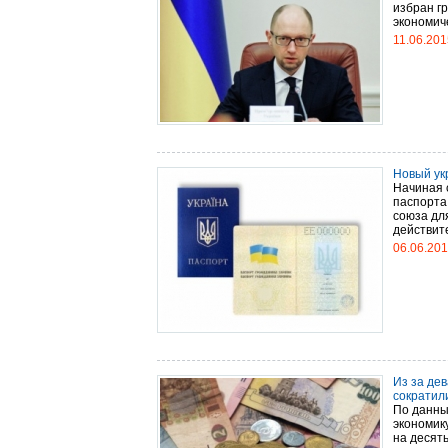
избран г
экономиче
11.06.201
Новый ук
Начиная 
паспорта 
союза дл
действите
06.06.20
Из за де
сократил
По данны
экономик
на десят