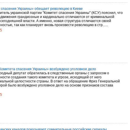
 спасения Украины» обещает революцию в Киеве
итель украинской партии "Комитет спасения Украины" (КСУ) пояснил, что
 движения грандиозные и кардинально отличаются от криминальной
 сегодняшней власти. А именно, новая структура отличается своей
остью, так как планирует вновь произвести революцию в стр......
15
Комитета спасения Украины» возбуждено уголовное дело
родный депутат обратилась в следственные органы с запросом о
ности создания такого комитета и угрозе, исходящей от него
иальной целостности страны. В ответ на обращение Фриз Генеральной
урой было возбуждено уголовное дело на основе признаков состава
15
аинских каналов показывают сомнительные российские сериалы