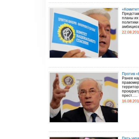
«Комитет
Представ
планы их
политики
амбициозн
22.08.20
Против «
Ранее на
правомер
территор
прокурат
прест......
16.08.20
Пять укр