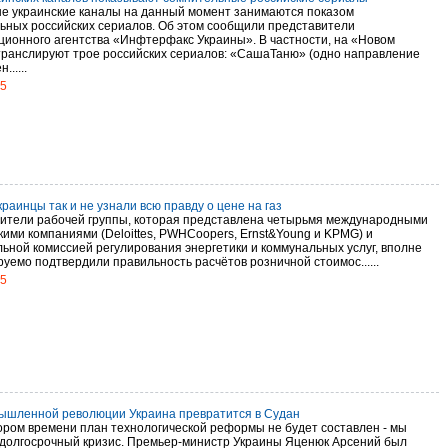
е украинские каналы на данный момент занимаются показом
ьных российских сериалов. Об этом сообщили представители
ионного агентства «Инфтерфакс Украины». В частности, на «Новом
транслируют трое российских сериалов: «СашаТаню» (одно направление
.....
15
раинцы так и не узнали всю правду о цене на газ
ители рабочей группы, которая представлена четырьмя международными
кими компаниями (Deloittes, PWHCoopers, Ernst&Young и KPMG) и
ьной комиссией регулирования энергетики и коммунальных услуг, вполне
руемо подтвердили правильность расчётов розничной стоимос......
15
ышленной революции Украина превратится в Судан
кором времени план технологической реформы не будет составлен - мы
 долгосрочный кризис. Премьер-министр Украины Яценюк Арсений был