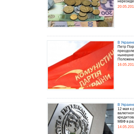
нерезиден
20.05.20
В Украин
Петр Пор
преодоле
нынешнег
Положения
16.05.20
В Украин
12 мая к
валютног
кредитов
МВФ в ра
14.05.20