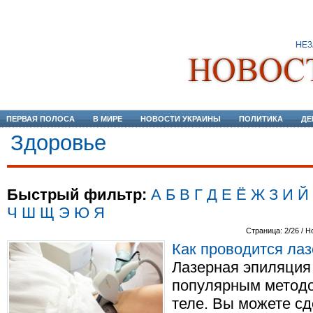
ПЕРВАЯ ПОЛОСА
В МИРЕ
НОВОСТИ УКРАИНЫ
ПОЛИТИКА
ДЕ
Здоровье
Быстрый фильтр:
А
Б
В
Г
Д
Е
Ё
Ж
З
И
Й
Ч
Ш
Щ
Э
Ю
Я
Страница: 2/26 / Н
Как проводится ла
Лазерная эпиляция
популярным методо
теле. Вы можете с