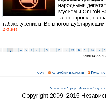
народными депутат
Мусием и Ольгой Б
законопроект, напр
табакокурением. Во многом дублирующий п
19.05.2015
<
1
2
3
4
5
6
7
8
9
10
11
12
13
14
15
16
17
1
Страница: 2/26 / Н
Форум
Автомобили и запчасти
Полезные 
О Новостном Сервере
Для правообладателе
Copyright 2009–2015 Незави