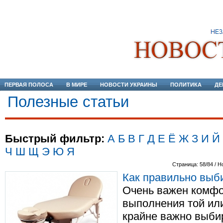
ПЕРВАЯ ПОЛОСА
В МИРЕ
НОВОСТИ УКРАИНЫ
ПОЛИТИКА
ДЕ
Полезные статьи
Быстрый фильтр:
А
Б
В
Г
Д
Е
Ё
Ж
З
И
Й
Ч
Ш
Щ
Э
Ю
Я
Страница: 58/84 / Н
Как правильно выб
Очень важен комфо
выполнения той или
крайне важно выби