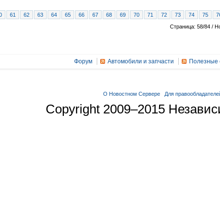
0
61
62
63
64
65
66
67
68
69
70
71
72
73
74
75
7
Страница: 58/84 / Н
Форум
Автомобили и запчасти
Полезные 
О Новостном Сервере
Для правообладателе
Copyright 2009–2015 Незави