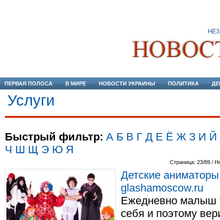
ПЕРВАЯ ПОЛОСА
В МИРЕ
НОВОСТИ УКРАИНЫ
ПОЛИТИКА
ДЕ
Услуги
Быстрый фильтр:
А
Б
В
Г
Д
Е
Ё
Ж
З
И
Й
Ч
Ш
Щ
Э
Ю
Я
Страница: 23/89 / Н
Детские аниматоры
glashamoscow.ru
Ежедневно малыш у
себя и поэтому вер