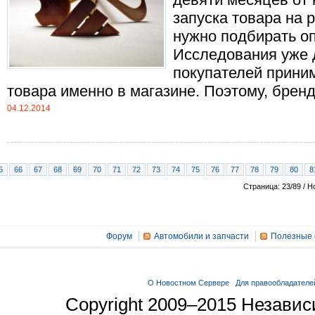
запуска товара на 
нужно подбирать о
Исследования уже 
покупателей прини
товара именно в магазине. Поэтому, бренди.
04.12.2014
5
66
67
68
69
70
71
72
73
74
75
76
77
78
79
80
8
Страница: 23/89 / Н
Форум
Автомобили и запчасти
Полезные 
О Новостном Сервере
Для правообладателе
Copyright 2009–2015 Незави