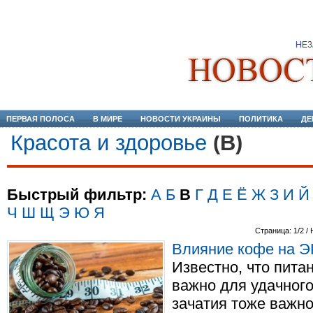
ПЕРВАЯ ПОЛОСА
В МИРЕ
НОВОСТИ УКРАИНЫ
ПОЛИТИКА
ДЕ
Красота и здоровье
(В)
Быстрый фильтр:
А
Б
В
Г
Д
Е
Ё
Ж
З
И
Й
Ч
Ш
Щ
Э
Ю
Я
Страница: 1/2 /
Влияние кофе на 
Известно, что пита
важно для удачного
зачатия тоже важн