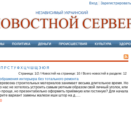
Вход
Зарегистрировать
НЫ
ПОЛИТИКА
ДЕНЬГИ
ПРОИСШЕСТВИЯ
КУЛЬТУРА
ЗДОРО
П
Р
С
Т
У
Ф
Х
Ц
Ч
Ш
Щ
Э
Ю
Я
Страница: 1/2 / Новостей на странице: 10 / Всего новостей в разделе: 12
ображения интерьера без тотального ремонта
перевозка строительных материалов занимает весьма длительное время. Но
из нас не хотелось устроить самым уютным образом свой личный уголок, или
о проще, но презентабельно оформить приёмную или гостиную? Для начала
рите вариант замены жалюзи иши штор на д......
20