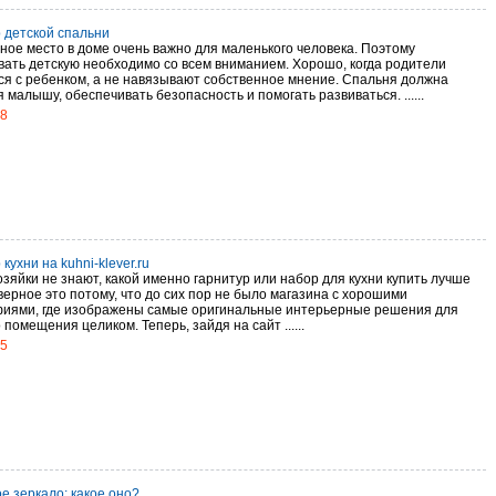
 детской спальни
ное место в доме очень важно для маленького человека. Поэтому
вать детскую необходимо со всем вниманием. Хорошо, когда родители
ся с ребенком, а не навязывают собственное мнение. Спальня должна
 малышу, обеспечивать безопасность и помогать развиваться. ......
18
кухни на kuhni-klever.ru
зяйки не знают, какой именно гарнитур или набор для кухни купить лучше
верное это потому, что до сих пор не было магазина с хорошими
иями, где изображены самые оригинальные интерьерные решения для
 помещения целиком. Теперь, зайдя на сайт ......
15
е зеркало: какое оно?