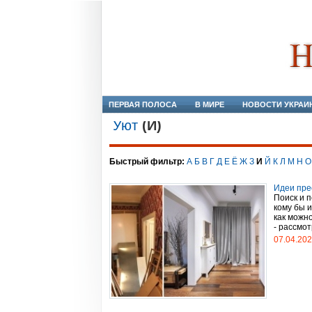
ПЕРВАЯ ПОЛОСА
В МИРЕ
НОВОСТИ УКРАИ
Уют
(И)
Быстрый фильтр:
А
Б
В
Г
Д
Е
Ё
Ж
З
И
Й
К
Л
М
Н
О
Идеи пре
Поиск и 
кому бы 
как можн
- рассмот
07.04.20