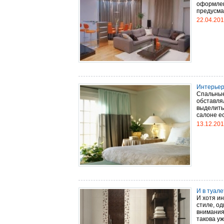
оформлен
предусма
22.04.20
Интерьер
Спальные
обставля
выделить
салоне ес
13.12.20
И в туале
И хотя и
стиле, од
внимания.
такова уж