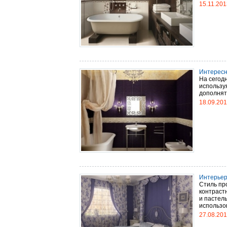
15.11.201
Интересн
На сегод
используя
дополнять
18.09.20
Интерьер
Стиль пр
контраст
и пастел
использов
27.08.20