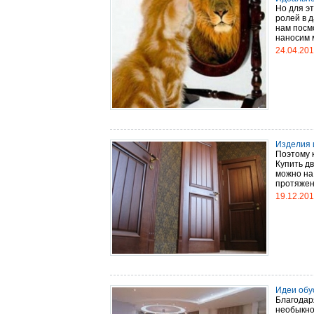
Но для э
ролей в 
нам посмо
наносим м
24.04.20
Изделия 
Поэтому 
Купить д
можно на 
протяжен
19.12.20
Идеи обу
Благодар
необыкно