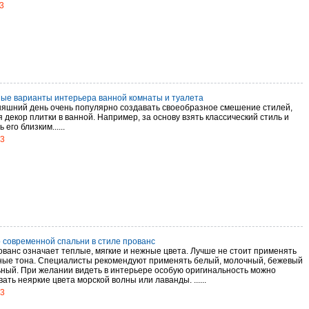
3
ые варианты интерьера ванной комнаты и туалета
няшний день очень популярно создавать своеобразное смешение стилей,
 декор плитки в ванной. Например, за основу взять классический стиль и
 его близким......
13
 современной спальни в стиле прованс
ованс означает теплые, мягкие и нежные цвета. Лучше не стоит применять
ные тона. Специалисты рекомендуют применять белый, молочный, бежевый
ьный. При желании видеть в интерьере особую оригинальность можно
ать неяркие цвета морской волны или лаванды. ......
13