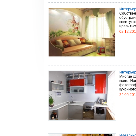
Интерьер
Собствен
обустраи
советуют
нравиться
02.12.20
Интерьер 
Многие хо
всего. На
фотограф
кухонного
24.09.20
Идеально