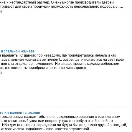
ие и нестандартный размер. Очень многие производители дверей
тривают для своей продукции возможность персонального подбора р......
14
 в спальной комнате
 варианты. С давних пор неведомо, где приобреталась мебель и как
лась спальная комната в античном Шумере, где, и появилась на свет идея
 для сна отдельное помещение. Но в наше время в каждом мебельном
ть возможность приобрести не только лишь кроват......
13
те и в ванной ты хозяин
нтерьер всегда находит обычно определенные решения в том или ином
нако санитарный узел или попросту туалет требует к себе особого
 Ибо дом (квартира) в праздники ли будни бывает, полон друзей и каждый,
 человеческая надобность, оказывается в туалетной ......