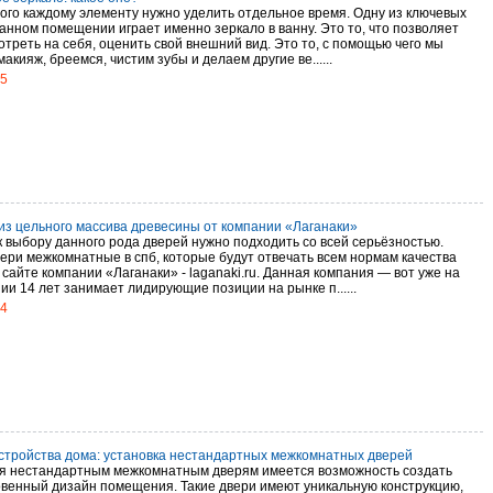
того каждому элементу нужно уделить отдельное время. Одну из ключевых
данном помещении играет именно зеркало в ванну. Это то, что позволяет
треть на себя, оценить свой внешний вид. Это то, с помощью чего мы
акияж, бреемся, чистим зубы и делаем другие ве......
15
из цельного массива древесины от компании «Лаганаки»
к выбору данного рода дверей нужно подходить со всей серьёзностью.
вери межкомнатные в спб, которые будут отвечать всем нормам качества
сайте компании «Лаганаки» - laganaki.ru. Данная компания — вот уже на
ии 14 лет занимает лидирующие позиции на рынке п......
14
стройства дома: установка нестандартных межкомнатных дверей
я нестандартным межкомнатным дверям имеется возможность создать
венный дизайн помещения. Такие двери имеют уникальную конструкцию,