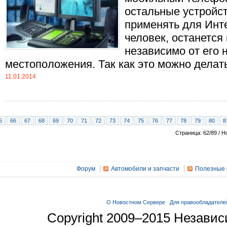
остальные устройс
применять для Инте
человек, останется
независимо от его 
местоположения. Так как это можно делать 
11.01.2014
5
66
67
68
69
70
71
72
73
74
75
76
77
78
79
80
8
Страница: 62/89 / Н
Форум
Автомобили и запчасти
Полезные 
О Новостном Сервере
Для правообладателе
Copyright 2009–2015 Незави