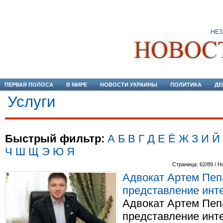
ПЕРВАЯ ПОЛОСА
В МИРЕ
НОВОСТИ УКРАИНЫ
ПОЛИТИКА
ДЕ
Услуги
Быстрый фильтр:
А
Б
В
Г
Д
Е
Ё
Ж
З
И
Й
Ч
Ш
Щ
Э
Ю
Я
Страница: 62/89 / Н
Адвокат Артем Пеп
представление инт
Адвокат Артем Пеп
представление инте