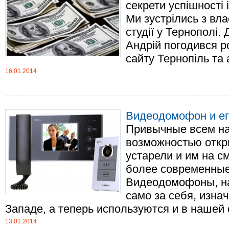
секрети успішності 
Ми зустрілись з вл
студії у Тернополі.
Андрій погодився р
сайту Тернопіль та а
16.01.2014
Видеодомофон и ег
Привычные всем на
возможностью откр
устарели и им на с
более современные
Видеодомофоны, на
само за себя, изна
Западе, а теперь используются и в нашей ст
13.01.2014