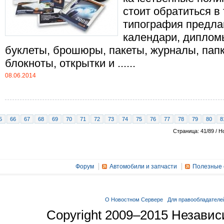
стоит обратиться в
типография предлаг
календари, дипломы
буклеты, брошюры, пакеты, журналы, папк
блокноты, открытки и ......
08.06.2014
5
66
67
68
69
70
71
72
73
74
75
76
77
78
79
80
8
Страница: 41/89 / Н
Форум
Автомобили и запчасти
Полезные 
О Новостном Сервере
Для правообладателе
Copyright 2009–2015 Незави