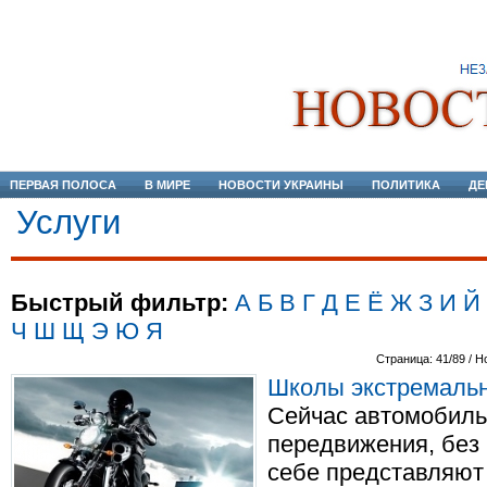
ПЕРВАЯ ПОЛОСА
В МИРЕ
НОВОСТИ УКРАИНЫ
ПОЛИТИКА
ДЕ
Услуги
Быстрый фильтр:
А
Б
В
Г
Д
Е
Ё
Ж
З
И
Й
Ч
Ш
Щ
Э
Ю
Я
Страница: 41/89 / Н
Школы экстремаль
Сейчас автомобиль
передвижения, без 
себе представляют