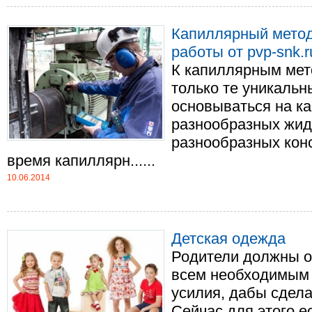
Капиллярный метод
работы от pvp-snk.r
К капиллярным мет
только те уникальн
основываться на к
разнообразных жидк
разнообразных конс
время капиллярн......
10.06.2014
Детская одежда
Родители должны о
всем необходимым 
усилия, дабы сдела
Сейчас для этого е