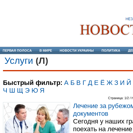
ПЕРВАЯ ПОЛОСА
В МИРЕ
НОВОСТИ УКРАИНЫ
ПОЛИТИКА
ДЕ
Услуги
(Л)
Быстрый фильтр:
А
Б
В
Г
Д
Е
Ё
Ж
З
И
Й
Ч
Ш
Щ
Э
Ю
Я
Страница: 1/2 / 
Лечение за рубежо
документов
Сегодня у наших г
поехать на лечение