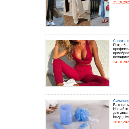
25.10.20
Спортивн
Потребно
професси
приобрес
походами 
24.10.20
Силиконо
Важные м
На сайте
для дома
hozyajstv
26.07.20