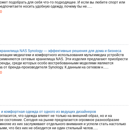
ожет подобрать для себя что-то подходящее. И если вы любите спорт или
едпочитаете носить удобную одежду, почему бы не......
20
хранилища NAS Synology — эффективные решения для дома и бизнеса
низации медиатеки и комфортного использования мультимедиа устройств
рименяются сетевые хранилища NAS. Эти изделия предлагают приобрести
ренды, среди которых особо востребованными моделями являются
а от бренда-производителя Synology. К данным на сетевом н......
20
 и комфортная одежда от одного из ведущих дизайнеров
гласится, что одежда влияет не только на внешний образ, но и на
ее состояние. Сегодня на рынке предлагается огромное разнообразие
 многие из них заслуживают отдельного внимания и успели стать настолько
ми, что без них не обходится ни один стильный челов......