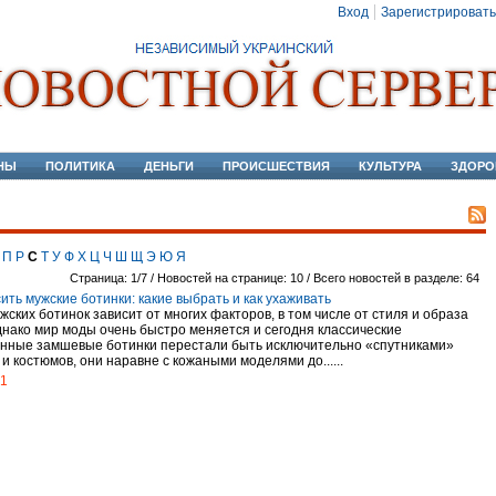
Вход
Зарегистрировать
НЫ
ПОЛИТИКА
ДЕНЬГИ
ПРОИСШЕСТВИЯ
КУЛЬТУРА
ЗДОРО
П
Р
С
Т
У
Ф
Х
Ц
Ч
Ш
Щ
Э
Ю
Я
Страница: 1/7 / Новостей на странице: 10 / Всего новостей в разделе: 64
ить мужские ботинки: какие выбрать и как ухаживать
ских ботинок зависит от многих факторов, в том числе от стиля и образа
днако мир моды очень быстро меняется и сегодня классические
нные замшевые ботинки перестали быть исключительно «спутниками»
и костюмов, они наравне с кожаными моделями до......
21