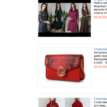
Найти сво
моднице 
магазин 
платье ил
26.03.20
Стильный
Актуальн
даже зау
Брендова
в себе. К
26.03.20
Спортивн
Спортивн
костюмы.