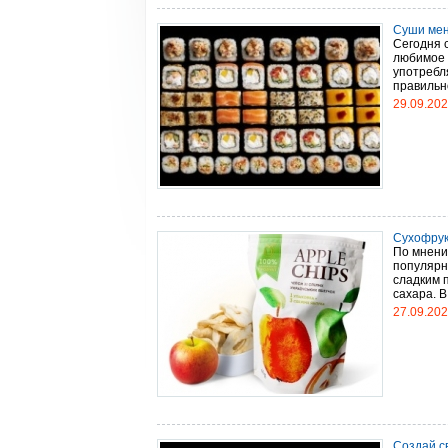
Суши мен
Сегодня 
любимое 
употребл
правильн
29.09.20
Сухофрук
По мнени
популярн
сладким 
сахара. В
27.09.20
Создай с