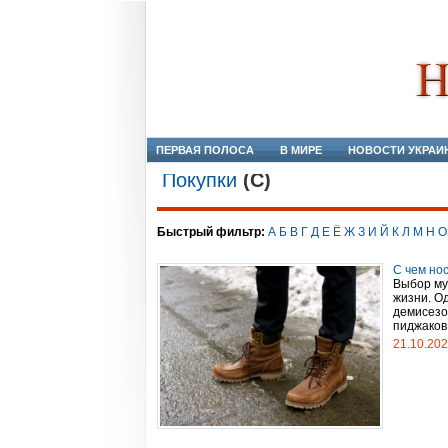
ПЕРВАЯ ПОЛОСА
В МИРЕ
НОВОСТИ УКРАИ
Покупки
(С)
Быстрый фильтр:
А
Б
В
Г
Д
Е
Ё
Ж
З
И
Й
К
Л
М
Н
О
С чем нос
Выбор муж
жизни. О
демисезо
пиджаков 
21.10.20