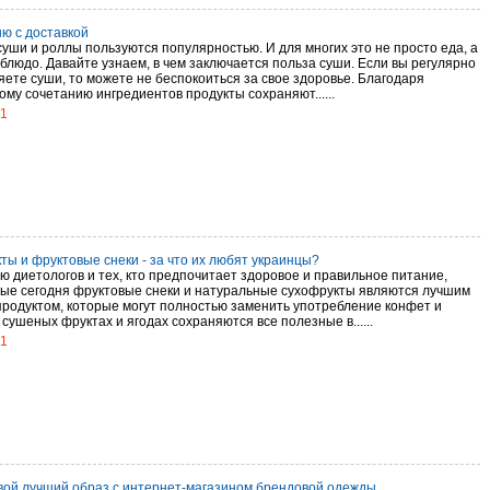
ю с доставкой
суши и роллы пользуются популярностью. И для многих это не просто еда, а
блюдо. Давайте узнаем, в чем заключается польза суши. Если вы регулярно
яете суши, то можете не беспокоиться за свое здоровье. Благодаря
ому сочетанию ингредиентов продукты сохраняют......
21
ты и фруктовые снеки - за что их любят украинцы?
ю диетологов и тех, кто предпочитает здоровое и правильное питание,
ые сегодня фруктовые снеки и натуральные сухофрукты являются лучшим
продуктом, которые могут полностью заменить употребление конфет и
 сушеных фруктах и ягодах сохраняются все полезные в......
21
вой лучший образ с интернет-магазином брендовой одежды