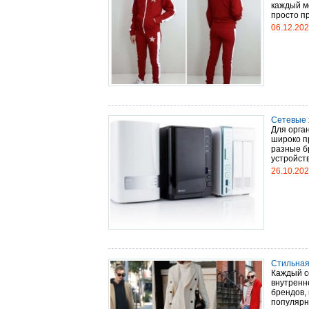
каждый м
просто пр
06.12.20
Сетевые 
Для орга
широко п
разные б
устройств
26.10.20
Стильная
Каждый со
внутренн
брендов,
популярны