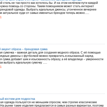
й стиль не так просто как хотелось бы. И на этом нелёгком пути каждой
нужна помощь со стороны. Таким помощником может стать интернет
брендовой одежды. Выбрать идеальные джинсы, утонченное вечернее
и актуальное худи от самых именитых брендов теперь можно......
21
 акцент образа – брендовая сумка
ая сумочка – важная деталь для создания модного образа. С её помощью
рядные джинсы с футболкой можно превратить в изысканный наряд.
я сумка добавит шик и изысканность образу, а её владелице – уверенности
ак выбрать идеальную сумочку ......
21
ый костюм для подростка
ая одежда пользуется не меньшим спросом, чем строгие классические
 На рынке такие изделия предлагаются в самых разных вариантах, поэтому