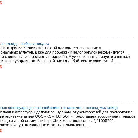
20
ая одежда: выбор и покупка
сть в приобретении спортивной одежды есть не только у
ональных атлетов. Даже для пробежек и велопрогулок рекомендуется
ти специальные предметы гардероба. А уж если вы планируете заняться
или сноубордингом, без новой одежды обойтись не удастся. И......
20
вые аксессуары для ванной комнаты: мочалки, стаканы, мыльницы
елочи и аксессуары делают ванную комнату комфортной для пользования.
 интернет-магазина ООО «КОМПАНЬОН» представлен ассортимент товаров
 по доступной стоимости https://hoz-kompanon.com.ua/g11005796-
ennye-tovary. Силиконовые стаканы и мыльницы......
20