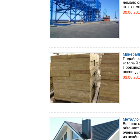
немало о
это возмо
30.06.20
Минераль
Подобное
который 
Производ
новое, до
03.06.20
Металлоч
Внешне к
обгоняет
очень во
из особен