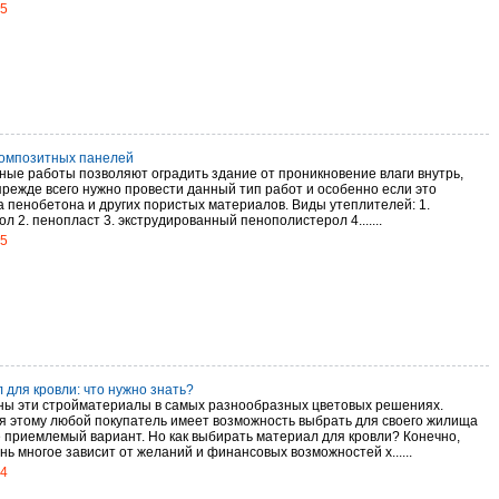
15
омпозитных панелей
ные работы позволяют оградить здание от проникновение влаги внутрь,
прежде всего нужно провести данный тип работ и особенно если это
а пенобетона и других пористых материалов. Виды утеплителей: 1.
л 2. пенопласт 3. экструдированный пенополистерол 4.......
15
 для кровли: что нужно знать?
ы эти стройматериалы в самых разнообразных цветовых решениях.
я этому любой покупатель имеет возможность выбрать для своего жилища
 приемлемый вариант. Но как выбирать материал для кровли? Конечно,
нь многое зависит от желаний и финансовых возможностей х......
14