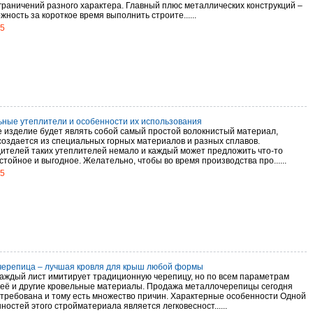
граничений разного характера. Главный плюс металлических конструкций –
жность за короткое время выполнить строите......
15
ные утеплители и особенности их использования
 изделие будет являть собой самый простой волокнистый материал,
создается из специальных горных материалов и разных сплавов.
ителей таких утеплителей немало и каждый может предложить что-то
стойное и выгодное. Желательно, чтобы во время производства про......
15
ерепица – лучшая кровля для крыш любой формы
аждый лист имитирует традиционную черепицу, но по всем параметрам
 её и другие кровельные материалы. Продажа металлочерепицы сегодня
стребована и тому есть множество причин. Характерные особенности Одной
ностей этого стройматериала является легковесност......