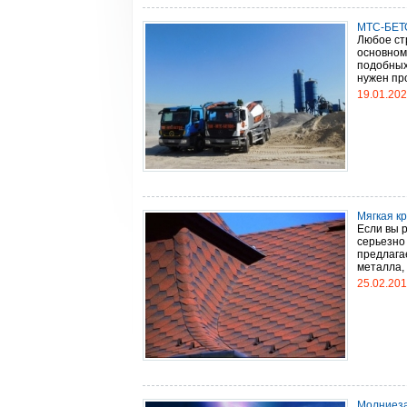
МТС-БЕТО
Любое ст
основном
подобных
нужен про
19.01.20
Мягкая к
Если вы 
серьезно
предлага
металла, 
25.02.20
Молниеза