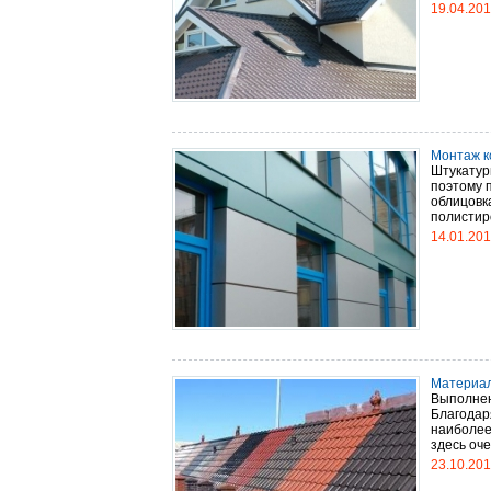
19.04.20
Монтаж к
Штукатур
поэтому 
облицовк
полистиро
14.01.20
Материал
Выполнен
Благодар
наиболее
здесь оче
23.10.20