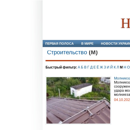
ПЕРВАЯ ПОЛОСА
В МИРЕ
НОВОСТИ УКРАИ
Строительство
(М)
Быстрый фильтр:
А
Б
В
Г
Д
Е
Ё
Ж
З
И
Й
К
Л
М
Н
О
Молниеза
Молниеза
сооружен
удара мо
молниеза
04.10.20