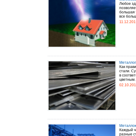
Любое зд
позволяе
большая 
все боль
11.12.201
Металлопр
Как прави
стали. С
в соотве
цветным. 
02.10.20
Металлок
Каждый ч
разные с