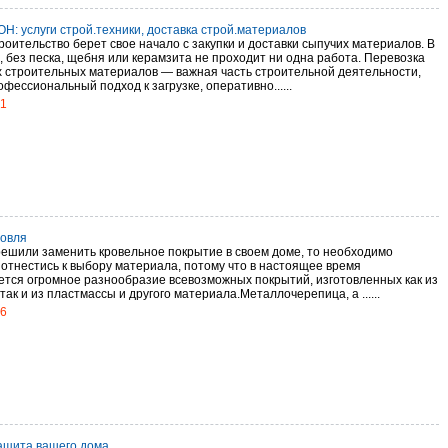
Н: услуги строй.техники, доставка строй.материалов
роительство берет свое начало с закупки и доставки сыпучих материалов. В
, без песка, щебня или керамзита не проходит ни одна работа. Перевозка
 строительных материалов — важная часть строительной деятельности,
фессиональный подход к загрузке, оперативно......
21
ровля
решили заменить кровельное покрытие в своем доме, то необходимо
 отнестись к выбору материала, потому что в настоящее время
ется огромное разнообразие всевозможных покрытий, изготовленных как из
так и из пластмассы и другого материала.Металлочерепица, а ......
16
щита вашего дома