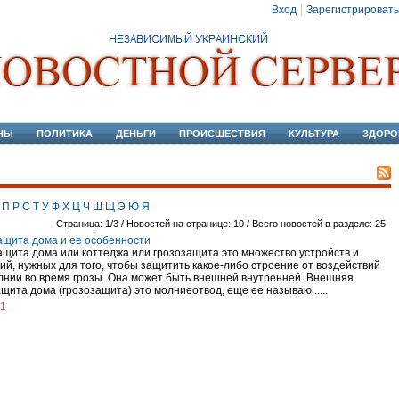
Вход
Зарегистрировать
НЫ
ПОЛИТИКА
ДЕНЬГИ
ПРОИСШЕСТВИЯ
КУЛЬТУРА
ЗДОРО
П
Р
С
Т
У
Ф
Х
Ц
Ч
Ш
Щ
Э
Ю
Я
Страница: 1/3 / Новостей на странице: 10 / Всего новостей в разделе: 25
щита дома и ее особенности
щита дома или коттеджа или грозозащита это множество устройств и
ий, нужных для того, чтобы защитить какое-либо строение от воздействий
лнии во время грозы. Она может быть внешней внутренней. Внешняя
щита дома (грозозащита) это молниеотвод, еще ее называю......
21