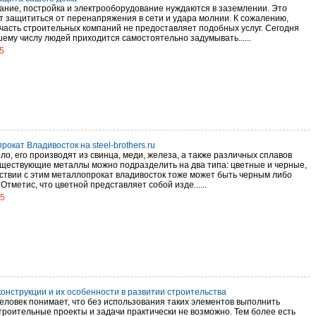
ание, постройка и электрооборудование нуждаются в заземлении. Это
т защититься от перенапряжения в сети и удара молнии. К сожалению,
часть строительных компаний не предоставляет подобных услуг. Сегодня
шему числу людей приходится самостоятельно задумывать......
5
окат Владивосток на steel-brothers.ru
ло, его производят из свинца, меди, железа, а также различных сплавов
уществующие металлы можно подразделить на два типа: цветные и черные,
тствии с этим металлопрокат владивосток тоже может быть черным либо
Отметис, что цветной представляет собой изде......
15
онструкции и их особенности в развитии строительства
еловек понимает, что без использования таких элементов выполнить
троительные проекты и задачи практически не возможно. Тем более есть