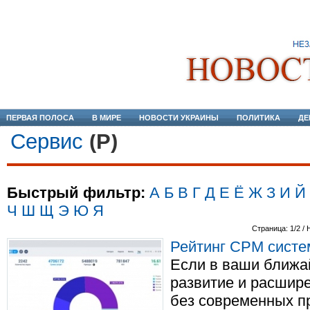
ПЕРВАЯ ПОЛОСА
В МИРЕ
НОВОСТИ УКРАИНЫ
ПОЛИТИКА
ДЕ
Сервис
(Р)
Быстрый фильтр:
А
Б
В
Г
Д
Е
Ё
Ж
З
И
Й
Ч
Ш
Щ
Э
Ю
Я
Страница: 1/2 / 
Рейтинг СРМ систе
Если в ваши ближа
развитие и расшире
без современных пр