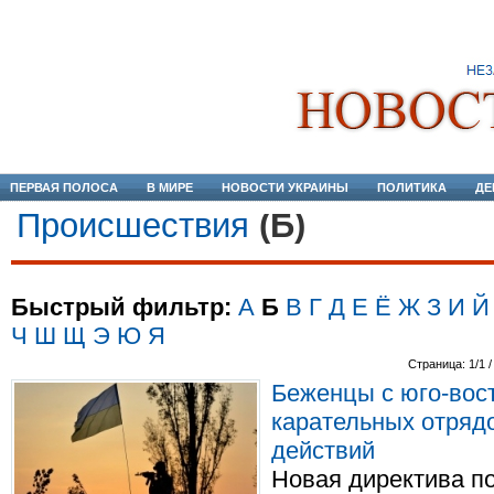
ПЕРВАЯ ПОЛОСА
В МИРЕ
НОВОСТИ УКРАИНЫ
ПОЛИТИКА
ДЕ
Происшествия
(Б)
Быстрый фильтр:
А
Б
В
Г
Д
Е
Ё
Ж
З
И
Й
Ч
Ш
Щ
Э
Ю
Я
Страница: 1/1 /
Беженцы с юго-вост
карательных отрядо
действий
Новая директива по