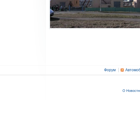
Форум
Автомоб
О Новостн