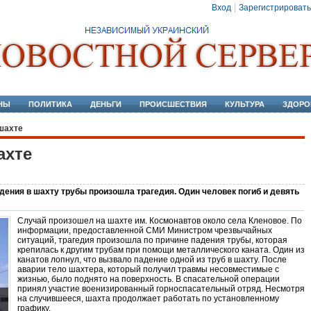
Вход
Зарегистрировать
НЫ
ПОЛИТИКА
ДЕНЬГИ
ПРОИСШЕСТВИЯ
КУЛЬТУРА
ЗДОРО
шахте
ахте
дения в шахту трубы произошла трагедия. Один человек погиб и девять
Случай произошел на шахте им. Космонавтов около села Кленовое. По
информации, предоставленной СМИ Министром чрезвычайных
ситуаций, трагедия произошла по причине падения трубы, которая
крепилась к другим трубам при помощи металлического каната. Один из
канатов лопнул, что вызвало падение одной из труб в шахту. После
аварии тело шахтера, который получил травмы несовместимые с
жизнью, было поднято на поверхность. В спасательной операции
принял участие военизированный горноспасательный отряд. Несмотря
на случившееся, шахта продолжает работать по установленному
графику.