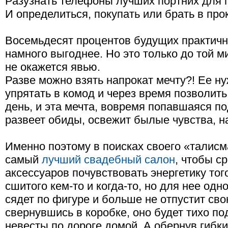
Разузнать телефоны лучших портних для п
И определиться, покупать или брать в прок
Восемьдесят процентов будущих практичн
намного выгоднее. Но это только до той ми
не окажется явью.
Разве можно взять напрокат мечту?! Ее н
упрятать в комод и через время позволит
день, и эта мечта, вовремя попавшаяся по
развеет обиды, освежит былые чувства, н
Именно поэтому в поисках своего «талисм
самый
лучший свадебный салон
, чтобы с
аксессуаров почувствовать энергетику тог
сшитого кем-то и когда-то, но для нее одн
сядет по фигуре и больше не отпустит св
свернувшись в коробке, оно будет тихо п
невесты по дороге домой. А обернув гибки