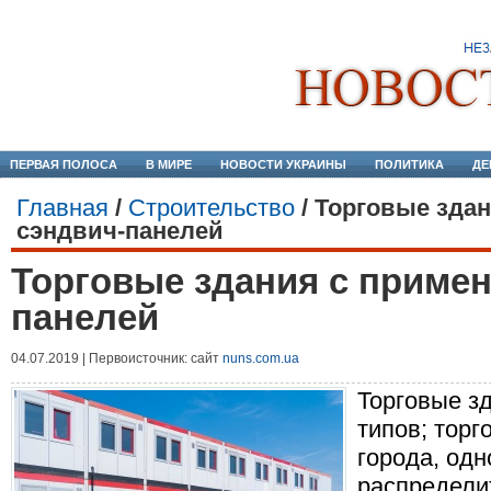
ПЕРВАЯ ПОЛОСА
В МИРЕ
НОВОСТИ УКРАИНЫ
ПОЛИТИКА
ДЕ
Главная
/
Строительство
/
Торговые зда
сэндвич-панелей
Торговые здания с приме
панелей
04.07.2019 | Первоисточник: сайт
nuns.com.ua
Торговые з
типов; торг
города, од
распредели