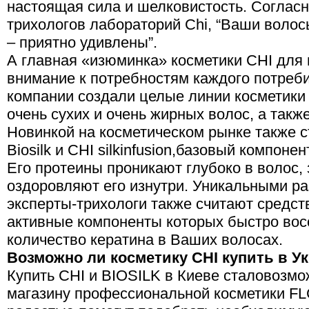
настоящая сила и шелковистость. Согласн
трихологов лабораторий Chi, “Ваши волос
– приятно удивлены”.
А главная «изюминка» косметики CHI для 
внимание к потребностям каждого потреби
компании создали целые линии косметики 
очень сухих и очень жирных волос, а так
Новинкой на косметическом рынке также с
Biosilk и CHI silkinfusion,базовый компоне
Его протеины проникают глубоко в волос, 
оздоровляют его изнутри. Уникальными 
эксперты-трихологи также считают средств
активные компоненты которых быстро во
количество кератина в Ваших волосах.
Возможно ли косметику
CHI
купить
в У
Купить CHI и BIOSILK в Киеве сталовозмо
магазину профессиональной косметики FL