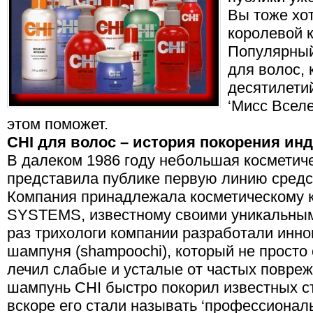
Вы тоже хо
королевой 
Популярный
для волос,
десятилетий
‘Мисс Вселе
этом поможет.
CHI
для волос
– история покорения ин
В далеком 1986 году небольшая косметич
представила публике первую линию средст
Компания принадлежала косметическому
SYSTEMS, известному своими уникальным
раз трихологи компании разработали ин
шампуня (shampoochi), который не просто 
лечил слабые и усталые от частых повре
шампунь CHI быстро покорил известных с
вскоре его стали называть ‘профессионал