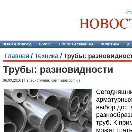
ПЕРВАЯ ПОЛОСА
В МИРЕ
НОВОСТИ УКРАИНЫ
ПОЛИТИКА
ДЕ
Главная
/
Техника
/
Трубы: разновиднос
Трубы: разновидности
06.03.2016 | Первоисточник: сайт
nuns.com.ua
Сегодняшни
арматурных
выбор дост
разнообраз
труб. К пр
может стат