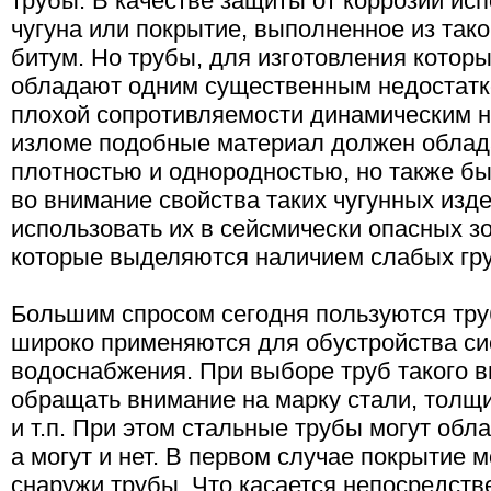
трубы. В качестве защиты от коррозии ис
чугуна или покрытие, выполненное из так
битум. Но трубы, для изготовления которы
обладают одним существенным недостатко
плохой сопротивляемости динамическим на
изломе подобные материал должен облад
плотностью и однородностью, но также б
во внимание свойства таких чугунных изд
использовать их в сейсмически опасных зо
которые выделяются наличием слабых гру
Большим спросом сегодня пользуются тру
широко применяются для обустройства си
водоснабжения. При выборе труб такого 
обращать внимание на марку стали, толщи
и т.п. При этом стальные трубы могут обл
а могут и нет. В первом случае покрытие 
снаружи трубы. Что касается непосредстве