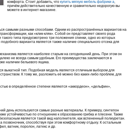
комфорта. Стоит добавить, что
купить мягкую мебель фабрики а
,
причём действительно качественную и сравнительно недорогую вы
можете в интернет-магазине.
ься самыми разными способами. Одним из распространённых вариантов на
трансформации, как «клик-кляк». Собой он представляет своего рода
е такого типа предусмотрено три положения спинки, одно из которых
одобного варианта является также наличие специального отсека для
 механизма является наиболее старым на сегодняшний день. При этом он
далеко не всегда самым удобным. Его преимущества заключаются в
кже наличии бельевого ящика.
ся выкатной тип. Подобная модель является отличным выбором для
ранством. К тому же, разложить её можно без каких-либо проблем, для
стью в определённое степени являются «аккордеон», «дельфин»,
ний день используются самые разные материалы. К примеру, синтепон
акже устойчивостью по отношению к образованию грибка и плесени. Также
 безопасным является такой вид наполнителя, как вспененный полиуретан.
на позвоночник, способствуя при этом комфортному отдыху. К остальным
л, ватник, поролон, латекс и др.