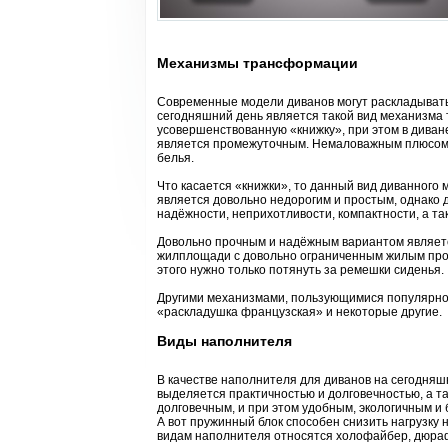
Механизмы трансформации
Современные модели диванов могут раскладыват
сегодняшний день является такой вид механизма 
усовершенствованную «книжку», при этом в диван
является промежуточным. Немаловажным плюсом п
белья.
Что касается «книжки», то данный вид диванного
является довольно недорогим и простым, однако 
надёжности, неприхотливости, компактности, а та
Довольно прочным и надёжным вариантом являет
жилплощади с довольно ограниченным жилым прост
этого нужно только потянуть за ремешки сиденья.
Другими механизмами, пользующимися популярно
«раскладушка французская» и некоторые другие.
Виды наполнителя
В качестве наполнителя для диванов на сегодняш
выделяется практичностью и долговечностью, а т
долговечным, и при этом удобным, экологичным и
А вот пружинный блок способен снизить нагрузку 
видам наполнителя относятся холофайбер, дюрафи