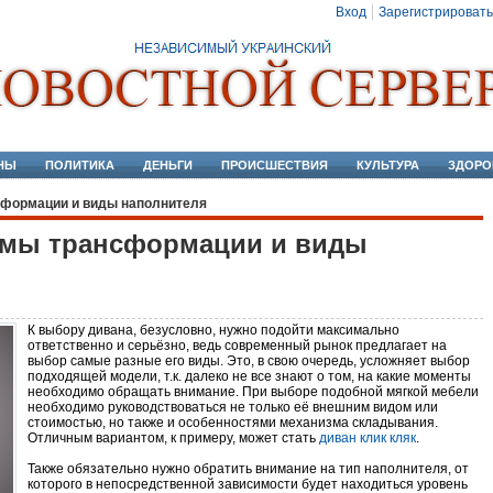
Вход
Зарегистрировать
НЫ
ПОЛИТИКА
ДЕНЬГИ
ПРОИСШЕСТВИЯ
КУЛЬТУРА
ЗДОРО
сформации и виды наполнителя
змы трансформации и виды
К выбору дивана, безусловно, нужно подойти максимально
ответственно и серьёзно, ведь современный рынок предлагает на
выбор самые разные его виды. Это, в свою очередь, усложняет выбор
подходящей модели, т.к. далеко не все знают о том, на какие моменты
необходимо обращать внимание. При выборе подобной мягкой мебели
необходимо руководствоваться не только её внешним видом или
стоимостью, но также и особенностями механизма складывания.
Отличным вариантом, к примеру, может стать
диван клик кляк
.
Также обязательно нужно обратить внимание на тип наполнителя, от
которого в непосредственной зависимости будет находиться уровень