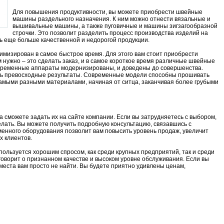
Для повышения продуктивности, вы можете приобрести швейные
машины раздельного назначения. К ним можно отнести вязальные и
вышивальные машины, а также пуговичные и машины зигзагообразной
строчки. Это позволит разделить процесс производства изделий на
ь еще больше качественной и недорогой продукции.
мизирован в самое быстрое время. Для этого вам стоит приобрести
 нужно – это сделать заказ, и в самое короткое время различные швейные
временные аппараты модернизированы, и доведены до совершенства.
ть превосходные результаты. Современные модели способны прошивать
самыми разными материалами, начиная от ситца, заканчивая более грубыми
да сможете задать их на сайте компании. Если вы затрудняетесь с выбором,
лать. Вы можете получить подробную консультацию, связавшись с
енного оборудования позволит вам повысить уровень продаж, увеличит
х клиентов.
ользуется хорошим спросом, как среди крупных предприятий, так и среди
говорит о признанном качестве и высоком уровне обслуживания. Если вы
 места вам просто не найти. Вы будете приятно удивлены ценам,