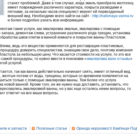
станет проблемой. Даже в том случае, когда эмаль приобрела желтизну,
имеет повреждения различного характера, покрыта разводами и
пятнами, за несколько часов специалист вернет ей первозданный
внешний вид. Необходимо всего зайти на сайт -
http://nalivnaya-vanna.ru
и более подробно узнать всю информацию.
ентам такие услуги, как эмалировка эмалью, эмалировка с помощью
 запаха, демонтаж слива, устранение различного рода трещин, установка
 обработка швов плитки в ванной комнате и покрытие ванны Пластолом.
блема, ведь это вещество применяется для реставрации пластиковых,
ту процедуру доверить специалистам, знающим свое дело, поэтому компания
ластола за небольшую цену. Что касается стоимости на услуги, то это все
 самой процедуры, то нужно ввести в поисковик «
эмалировка ванн отзывы
»
этой услугой.
тается, так как ванна действительно начинает сиять, имеет отличный вид,
ы, желтые потеки от воды, трещины, которые со временем появляются на
ишиться только с помощью эмалировки ванны. Тем более что услуга
а новой ванной. Кроме того, ее же нужно еще доставить, установить, что
ересовались эмалировкой ванны, но у вас еще остались некие вопросы, то
ант ответит на все ваши вопросы.
или и запчасти
Полезные статьи
Оренда нерухомості Кам'янця-Под