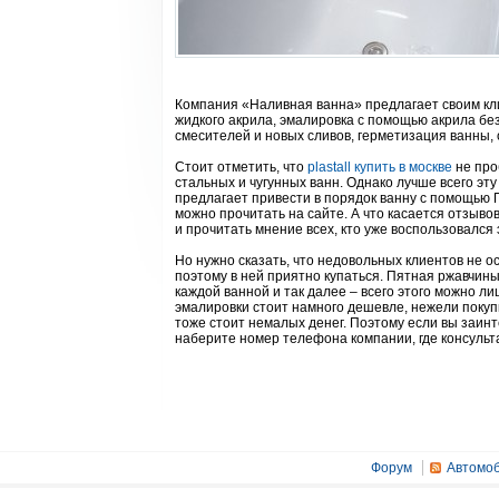
Компания «Наливная ванна» предлагает своим кли
жидкого акрила, эмалировка с помощью акрила без
смесителей и новых сливов, герметизация ванны,
Стоит отметить, что
plastall купить в москве
не про
стальных и чугунных ванн. Однако лучше всего э
предлагает привести в порядок ванну с помощью П
можно прочитать на сайте. А что касается отзывов
и прочитать мнение всех, кто уже воспользовался 
Но нужно сказать, что недовольных клиентов не ос
поэтому в ней приятно купаться. Пятная ржавчин
каждой ванной и так далее – всего этого можно л
эмалировки стоит намного дешевле, нежели покупк
тоже стоит немалых денег. Поэтому если вы заинт
наберите номер телефона компании, где консульт
Форум
Автомоб