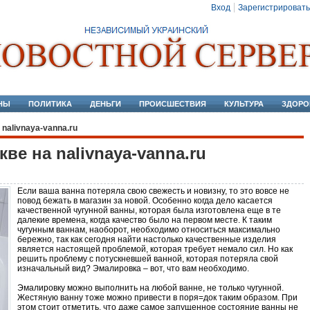
Вход
Зарегистрировать
НЫ
ПОЛИТИКА
ДЕНЬГИ
ПРОИСШЕСТВИЯ
КУЛЬТУРА
ЗДОРО
nalivnaya-vanna.ru
ве на nalivnaya-vanna.ru
Если ваша ванна потеряла свою свежесть и новизну, то это вовсе не
повод бежать в магазин за новой. Особенно когда дело касается
качественной чугунной ванны, которая была изготовлена еще в те
далекие времена, когда качество было на первом месте. К таким
чугунным ваннам, наоборот, необходимо относиться максимально
бережно, так как сегодня найти настолько качественные изделия
является настоящей проблемой, которая требует немало сил. Но как
решить проблему с потускневшей ванной, которая потеряла свой
изначальный вид? Эмалировка – вот, что вам необходимо.
Эмалировку можно выполнить на любой ванне, не только чугунной.
Жестяную ванну тоже можно привести в поря=док таким образом. При
этом стоит отметить, что даже самое запущенное состояние ванны не