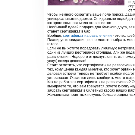
под
сер
от 
Чтобы немного сократить ваше поле поиска, дади
универсальным подарком. Он идеально подойдет и д
которого вам пока мало что известно.
Необычной идеей подарка для близкого друга, зая
станет сертификат в бар.
Вообще,
сертификат на развлечения
- это волшеб
Планируете свидание, но не можете выбрать место,
готово!
Если же вы хотите порадовать любимую нетривиа
один из лучших ресторанов столицы. Или же пода
развлечения. Недорого отдохнуть опять же помогу
услуг) всегда дешевле!
Стоит отметить, что сертификаты на развлечения 
тех, кому ценна каждая минутка, кто хочет органи
деловая встреча теперь не требует особой подгот
уже заказан. Остается лишь сообщить место встр
Как же работают сертификаты на развлечения? Оч
выбираете то, что вам требуется, жмете кнопку «
забрать сертификат в билетных кассах наших парт
Желаем вам приятных покупок, больше радостных