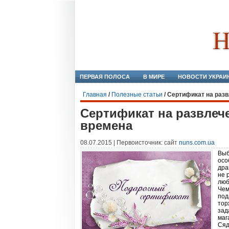
ПЕРВАЯ ПОЛОСА
В МИРЕ
НОВОСТИ УКРАИ
Главная
/
Полезные статьи
/
Сертификат на разв
Сертификат на развлече
времена
08.07.2015 | Первоисточник: сайт
nuns.com.ua
Выб
осо
дра
не 
люб
Чем
под
тор
зад
маг
Сяд