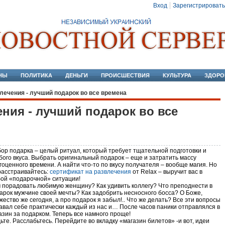
Вход
Зарегистрировать
НЫ
ПОЛИТИКА
ДЕНЬГИ
ПРОИСШЕСТВИЯ
КУЛЬТУРА
ЗДОРО
лечения - лучший подарок во все времена
ния - лучший подарок во все
ор подарка – целый ритуал, который требует тщательной подготовки и
бого вкуса. Выбрать оригинальный подарок – еще и затратить массу
гоценного времени. А найти что-то по вкусу получателя – вообще магия. Но
расстраивайтесь:
сертификат на развлечения
от Relax – выручит вас в
ой «подарочной» ситуации!
 порадовать любимую женщину? Как удивить коллегу? Что преподнести в
арок мужчине своей мечты? Как задобрить несносного босса? О Боже,
жество же сегодня, а про подарок я забыл!.. Что же делать? Все эти вопросы
авал себе практически каждый из нас и… После часов паники отправлялся в
азин за подарком. Теперь все намного проще!
ьте. Расслабьтесь. Перейдите во вкладку «магазин билетов» -и вот, идеи