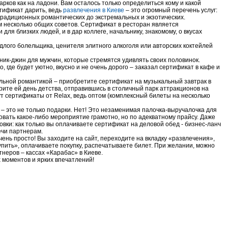
арков как на ладони. Вам осталось только определиться кому и какой
тификат дарить, ведь
развлечения в Киеве
– это огромный перечень услуг:
традиционных романтических до экстремальных и экзотических.
м несколько общих советов. Сертификат в ресторан является
ля близких людей, и в дар коллеге, начальнику, знакомому, о вкусах
длого болельщика, ценителя элитного алкоголя или авторских коктейлей
ник-джин для мужчин, которые стремятся удивлять своих половинок.
 где будет уютно, вкусно и не очень дорого – заказал сертификат в кафе и
льной романтикой – приобретите сертификат на музыкальный завтрак в
рите ей день детства, отправившись в столичный парк аттракционов на
т сертификаты от Relax, ведь оптом (комплексный билеты на несколько
– это не только подарки. Нет! Это незаменимая палочка-выручалочка для
зовать какое-либо мероприятие грамотно, но по адекватному прайсу. Даже
овки: как только вы оплачиваете сертификат на деловой обед - бизнес-ланч
ечи партнерам.
ень просто! Вы заходите на сайт, переходите на вкладку «развлечения»,
купить», оплачиваете покупку, распечатываете билет. При желании, можно
неров – кассах «Карабас» в Киеве.
 моментов и ярких впечатлений!