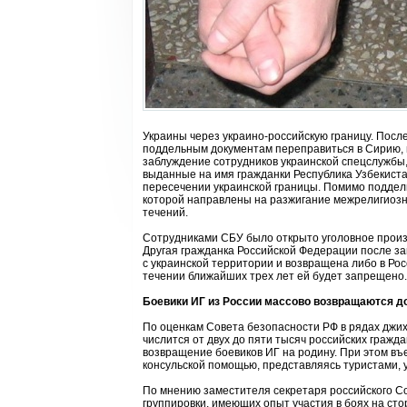
Украины через украино-российскую границу. Посл
поддельным документам переправиться в Сирию, г
заблуждение сотрудников украинской спецслужбы
выданные на имя гражданки Республика Узбекист
пересечении украинской границы. Помимо поддел
которой направлены на разжигание межрелигиозн
течений.
Сотрудниками СБУ было открыто уголовное произ
Другая гражданка Российской Федерации после з
с украинской территории и возвращена либо в Рос
течении ближайших трех лет ей будет запрещено.
Боевики ИГ из России массово возвращаются д
По оценкам Совета безопасности РФ в рядах джих
числится от двух до пяти тысяч российских граж
возвращение боевиков ИГ на родину. При этом въ
консульской помощью, представляясь туристами,
По мнению заместителя секретаря российского С
группировки, имеющих опыт участия в боях на ст