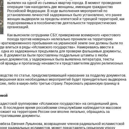
выявлен на одной из съемных квартир города. В момент проведения
операции там находились две женщины, имеющие гражданство
Российской Федерации. В ходе выполнения мероприятий по
установлению личностей задержанных было установлено, что ранее
женщин выдворили за пределы египетской и турецкой территорий, как
подозреваемых в пособничестве деятельности террористических
организаций.
Как выяснили сотрудники СБУ, приверженки всемирного «крестового
похода против неверных» нелегально проникли на территорию
е кратковременного пребывания на украинской земле они должны были по
де влиться в ряды «Исламского государства». Намереваясь ввести в
, одна из задержанных предъявила для проверки фальшивые документы,
ан. В документах были проставлены поддельные штампы о якобы
ьных документов, у задержанных была выявлена литература, тексты
ой вражды и пропаганду ненависти к представителям других религиозных
водство по статье, предусматривающей наказание за подделку документов.
авершения всех необходимых мероприятий будет принудительно выдворена
сию, либо в какую-либо третью страну. Пересекать украинскую границу в
омой
адистской группировки «Исламское государство» на сегодняшний день
дан. В последнее время российскими спецслужбами наблюдается массовое
езжают на территорию России они вполне легально, обращаясь за
 утратившими документы.
овбеза Евгения Лукьянова, возвращение членов радикальной исламистской
ороне радикальных исламистов, может представлять серьезную угрозу