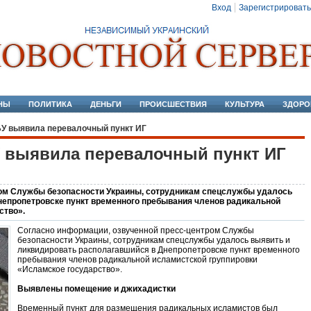
Вход
Зарегистрировать
НЫ
ПОЛИТИКА
ДЕНЬГИ
ПРОИСШЕСТВИЯ
КУЛЬТУРА
ЗДОРО
БУ выявила перевалочный пункт ИГ
 выявила перевалочный пункт ИГ
ром Службы безопасности Украины, сотрудникам спецслужбы удалось
непропетровске пункт временного пребывания членов радикальной
ство».
Согласно информации, озвученной пресс-центром Службы
безопасности Украины, сотрудникам спецслужбы удалось выявить и
ликвидировать располагавшийся в Днепропетровске пункт временного
пребывания членов радикальной исламистской группировки
«Исламское государство».
Выявлены помещение и джихадистки
Временный пункт для размещения радикальных исламистов был