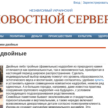
Вход
Зарегистрировать
НЫ
ПОЛИТИКА
ДЕНЬГИ
ПРОИСШЕСТВИЯ
КУЛЬТУРА
ЗДОРО
ики двойные
 двойные
Двойные либо тройные (фамильные) надгробия из природного камня
отличаются как оригинальностью, так и экономичностью, приобретая в
настоящий период широкое распространение. Сделать
индивидуальный выбор каждому помогут его уровень образованности,
эстетического вкуса и воспитания, однако согласитесь: удобнее
купить
и установить единое совмещенное компактное надгробие, нежели ряд
одиночных. А в больших городах, например, даже известна практика
сооружения группового надгробия «на будущее», с условием
последующего подзахоранивания родственников.
Семейные памятники бывают эксклюзивными и стандартными,
горизонтальными и вертикальными, а также нередко включают
всевозможные декоративные детали согласно пожеланиям клиента.
Иногда их создают наподобие мемориального ансамбля. Это