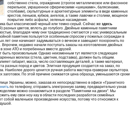
собственно стела, ограждение (строгое металлическое или фасонное
перильное, украшенное сферическими «шишками», балясинами,
столбами), скульптурные и архитектурные элементы в виде каменных
крестов, пеньков, кубков, ангелов, а также лавочки и столики, мощеное
покрытие либо асфальт, зеленые насаждения.
ка был классический черный или темно-серый. Сейчас же
здесь
й) разных цветов, вплоть до голубого. Двойные каменные памятники
остью, благодаря чему они традиционно считаются у нас универсальным
войной памятник пользуется особенным спросом у пожилых сограждан в
ых лет они начинают задумываться о вечном и завещают похоронить по
и. Впрочем, недавно начали поступать заказы на изготовление двойных
 в зоне АТО и погребенных вместе друзей.
т быть произвольным. Однако неизменным тут является следующее
аренных могилах (стела, цветник, подставка), должен быть общим.
лияет габарит, масса, число составляющих деталей, а также материал,
та разных пород и цветов. Элитная продукция создается на заказ, по
ва. Наиболее дорого ценится ручная работа мастера-гравераи скульптора.
х заготовок. По этой причине снижается цена образца, уменьшаются сроки
лице Украины, можно, заказав их непосредственно в офисе «Гранитного
онить
по телефону, отправить электронную заявку, предварительно узнав
моделями можно ознакомиться в разделе "Памятники на двоих". Мы
жить ему свои ноу-хау в области последних разработок семейных
т собой маленькое произведение искусства, потому что относимся к
 душой.