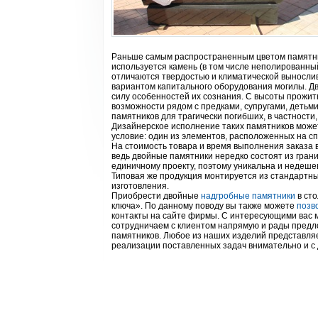
Раньше самым распространенным цветом памятни
используется камень (в том числе неполированны
отличаются твердостью и климатической вынослив
вариантом капитального оборудования могилы. Д
силу особенностей их сознания. С высоты прожит
возможности рядом с предками, супругами, детьм
памятников для трагически погибших, в частности,
Дизайнерское исполнение таких памятников може
условие: один из элементов, расположенных на сп
На стоимость товара и время выполнения заказа в
ведь двойные памятники нередко состоят из грани
единичному проекту, поэтому уникальна и недеше
Типовая же продукция монтируется из стандартны
изготовления.
Приобрести двойные
надгробные памятники
в сто
ключа». По данному поводу вы также можете
позв
контакты на сайте фирмы. С интересующими вас 
сотрудничаем с клиентом напрямую и рады предло
памятников. Любое из наших изделий представляе
реализации поставленных задач внимательно и с