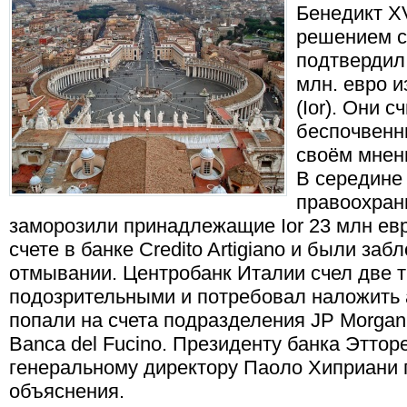
Бенедикт XV
решением с
подтвердил
млн. евро 
(Ior). Они 
беспочвенн
своём мнен
В середине
правоохран
заморозили принадлежащие Ior 23 млн евр
счете в банке Credito Artigiano и были за
отмывании. Центробанк Италии счел две 
подозрительными и потребовал наложить а
попали на счета подразделения JP Morgan
Banca del Fucino. Президенту банка Эттор
генеральному директору Паоло Хиприани
объяснения.