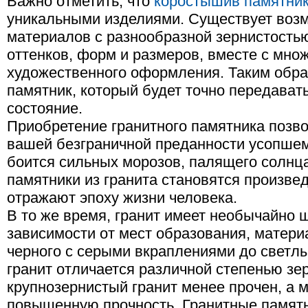
Важно отметить, что
коростышив памятни
уникальными изделиями. Существует воз
материалов с разнообразной зернистость
оттенков, форм и размеров, вместе с мно
художественного оформления. Таким обра
памятник, который будет точно передават
состояние.
Приобретение гранитного памятника позво
вашей безграничной преданности усопшем
боится сильных морозов, палящего солнца
памятники из гранита становятся произве
отражают эпоху жизни человека.
В то же время, гранит имеет необычайно 
зависимости от мест образования, матери
черного с серыми вкраплениями до светлы
гранит отличается различной степенью зе
крупнозернистый гранит менее прочен, а 
повышенную прочность. Гранитные памятн