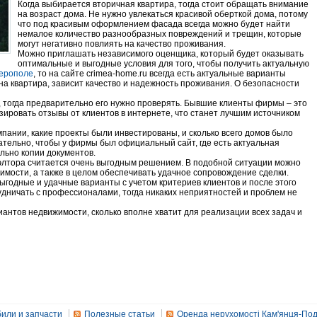
Когда выбирается вторичная квартира, тогда стоит обращать внимание
на возраст дома. Не нужно увлекаться красивой оберткой дома, потому
что под красивым оформлением фасада всегда можно будет найти
немалое количество разнообразных повреждений и трещин, которые
могут негативно повлиять на качество проживания.
Можно приглашать независимого оценщика, который будет оказывать
оптимальные и выгодные условия для того, чтобы получить актуальную
ерополе
, то на сайте crimea-home.ru всегда есть актуальные варианты
ана квартира, зависит качество и надежность проживания. О безопасности
, тогда предварительно его нужно проверять. Бывшие клиенты фирмы – это
ировать отзывы от клиентов в интернете, что станет лучшим источником
мпании, какие проекты были инвестированы, и сколько всего домов было
тельно, чтобы у фирмы был официальный сайт, где есть актуальная
льно копии документов.
иэлтора считается очень выгодным решением. В подобной ситуации можно
имости, а также в целом обеспечивать удачное сопровождение сделки.
ыгодные и удачные варианты с учетом критериев клиентов и после этого
удничать с профессионалами, тогда никаких неприятностей и проблем не
антов недвижимости, сколько вполне хватит для реализации всех задач и
или и запчасти
Полезные статьи
Оренда нерухомості Кам'янця-Под