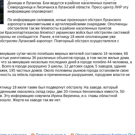
Донецка и Луганска. Бои ведутся в районе населенных пунктов
Северодонецк и Лисичанск в Луганской области. Пресс-центр ЛНР эту
информацию опровергает.
По информации силовиков, ночью произошел обстрел Луганского
аэропорта минометными и артиллерийскими снарядами. Ополченцы
обстреляли так же блокпосты в районе населенных пунктов
изи Краснопартизанска блокпост украинских войск был обстрелян системой
стороны не сообщается. Ранее, в пятницу 18 июля ополченцами уже
обстрелян Луганский аэропорт. Повторный обстрел осуществлялся с
инувшие сутки число погибших мирных жителей составило 16 человек, 66
стью уничтожены 36 различных объектов города, в том числе жилые дома.
 что за минувшие несколько последних дней в городе погибло 44 человека, а
. Всего в городе разрушено 3 школы, 12 детских садов, 5 заводов, здание
тажек, 195 частных домов. Около половины рынков города остановили свою
нность за гибель горожан и причиненные разрушения, городские власти не
ницу 18 июля также был подвергнут обстрелу. На заводе, который
енными оказались склад серы, две 20-тонных бензиновых емкости, 50-
. Эту информацию озвучила Ирина Веригина, и.о. главы областной
ошло. Жертв на заводе так же нет.