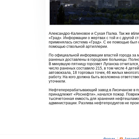
Александро-Калиновое и Сухая Палка. Так же вбл
«Град». Информации о жертвах с той и с другой 
применялась система «Град». С ее помощью был 
помощью ствольной артиллерии.
По официальной информации властей города за м
раненых доставлены в городские больницы. Полно
В минувшую пятницу горсовет Луганска отчитался,
число раненых составило 215, в том числе 4 детей
автовокзала, 18 торговых точек, 46 жилых многоэ
работу. На кого должна быть возложена ответстве
уточнили.
Нефтеперерабатывающий завод в Лисичанске в пят
принадлежит «Роснефти», начался пожар. Поврежд
тысячетонная емкость для хранения нефтешламов
администрации. Разлива нефтепродуктов не произ