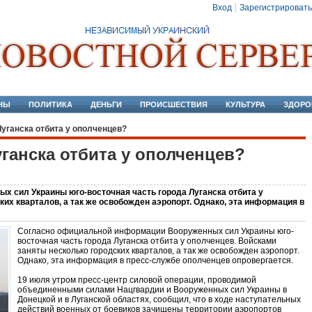
Вход
Зарегистрировать
НЫ
ПОЛИТИКА
ДЕНЬГИ
ПРОИСШЕСТВИЯ
КУЛЬТУРА
ЗДОРО
Луганска отбита у ополченцев?
ганска отбита у ополченцев?
 сил Украины юго-восточная часть города Луганска отбита у
их кварталов, а так же освобожден аэропорт. Однако, эта информация в
Согласно официальной информации Вооруженных сил Украины юго-
восточная часть города Луганска отбита у ополченцев. Войсками
заняты несколько городских кварталов, а так же освобожден аэропорт.
Однако, эта информация в пресс-службе ополченцев опровергается.
19 июля утром пресс-центр силовой операции, проводимой
объединенными силами Нацгвардии и Вооруженных сил Украины в
Донецкой и в Луганской областях, сообщил, что в ходе наступательных
действий военных от боевиков зачищены территории аэропортов